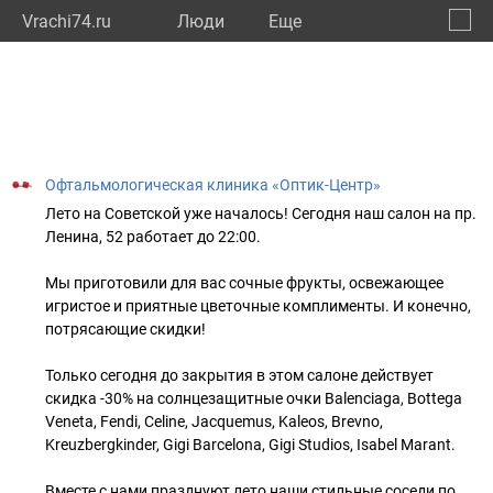
Vrachi74.ru
Люди
Eще
🔔
Челяб
🔍
Офтальмологическая клиника «Оптик-Центр»
Лето на Советской уже началось! Сегодня наш салон на пр.
Ленина, 52 работает до 22:00.
Мы приготовили для вас сочные фрукты, освежающее
игристое и приятные цветочные комплименты. И конечно,
потрясающие скидки!
Только сегодня до закрытия в этом салоне действует
скидка -30% на солнцезащитные очки Balenciaga, Bottega
Veneta, Fendi, Celine, Jacquemus, Kaleos, Brevno,
Kreuzbergkinder, Gigi Barcelona, Gigi Studios, Isabel Marant.
Вместе с нами празднуют лето наши стильные соседи по