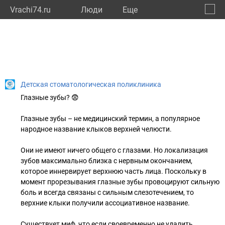
Vrachi74.ru
Люди
Eще
🔔
Челяб
🔍
Детская стоматологическая поликлиника
Глазные зубы? 😨
Глазные зубы – не медицинский термин, а популярное
народное название клыков верхней челюсти.
Они не имеют ничего общего с глазами. Но локализация
зубов максимально близка с нервным окончанием,
которое иннервирует верхнюю часть лица. Поскольку в
момент прорезывания глазные зубы провоцируют сильную
боль и всегда связаны с сильным слезотечением, то
верхние клыки получили ассоциативное название.
Существует миф, что если своевременно не удалить