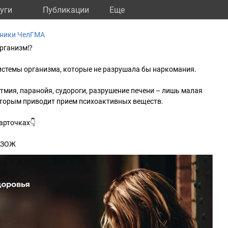
уги
Публикации
Eще
иники ЧелГМА
организм⁉
истемы организма, которые не разрушала бы наркомания.
тмия, паранойя, судороги, разрушение печени – лишь малая
которым приводит прием психоактивных веществ.
арточках👇
_ЗОЖ