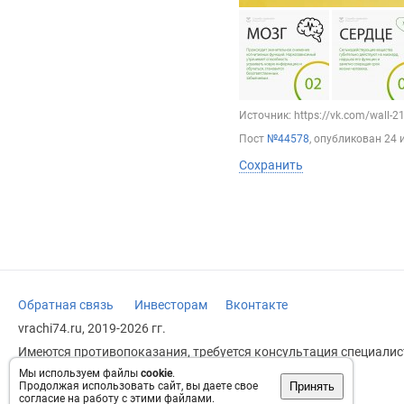
Источник: https://vk.com/wall-
Пост
№44578
, опубликован
24 
Сохранить
Обратная связь
Инвесторам
Вконтакте
vrachi74.ru, 2019-2026 гг.
Имеются противопоказания, требуется консультация специалист
заменяет прием врача.
Мы используем файлы
cookie
.
Принять
Продолжая использовать сайт, вы даете свое
Возрастное ограничение: 18+
согласие на работу с этими файлами.