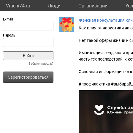
Vrachi74.ru
Люди
Организации
Усл
Женская консультация кл
Как влияют наркотики на 
Нет такой сферы жизни и с
Импотенция, сердечная ари
часть тех последствий, к 
Забыли пароль?
Основная информация - в к
Зарегистрироваться
#профилактика #выбирай