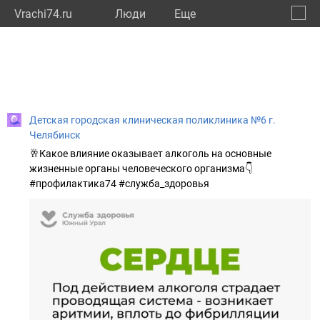
Vrachi74.ru
Люди
Eще
🔔
Челяб
🔍
Детская городская клиническая поликлиника №6 г.
Челябинск
🥂Какое влияние оказывает алкоголь на основные
жизненные органы человеческого организма👇
#профилактика74 #служба_здоровья