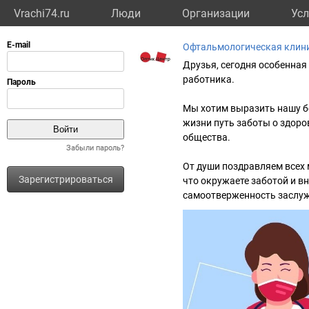
Vrachi74.ru
Люди
Организации
Усл
Офтальмологическая клини
Друзья, сегодня особенная
работника.
Мы хотим выразить нашу б
жизни путь заботы о здоров
общества.
Забыли пароль?
От души поздравляем всех 
Зарегистрироваться
что окружаете заботой и в
самоотверженность заслуж