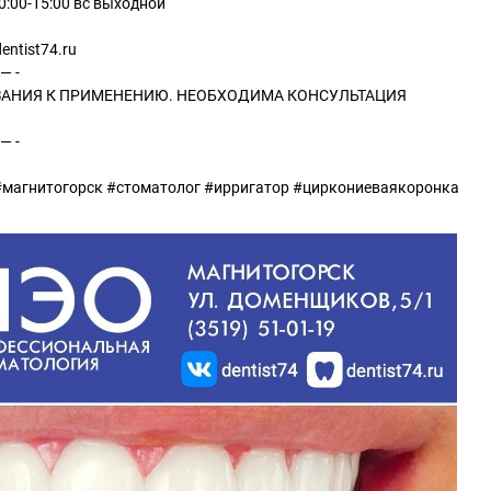
10:00-15:00 вс выходной
entist74.ru
 -
АНИЯ К ПРИМЕНЕНИЮ. НЕОБХОДИМА КОНСУЛЬТАЦИЯ
 -
#магнитогорск #стоматолог #ирригатор #циркониеваякоронка