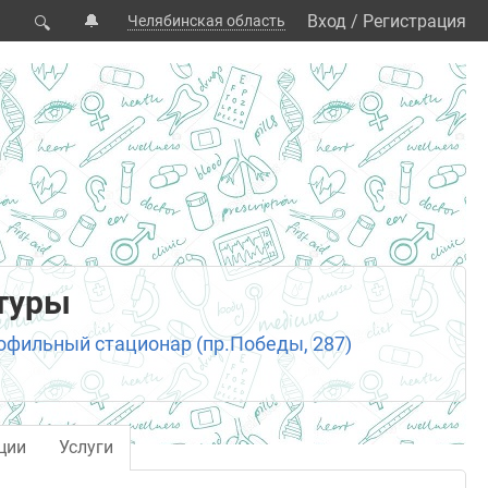
🔔
Вход
/
Регистрация
Челябинская область
🔍
туры
фильный стационар (пр.Победы, 287)
ции
Услуги