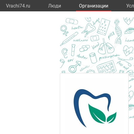
Vrachi74.ru
Люди
Организации
Усл