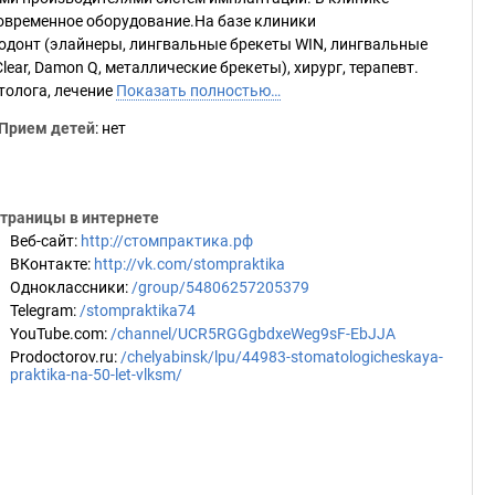
овременное оборудование.На базе клиники
одонт (элайнеры, лингвальные брекеты WIN, лингвальные
ear, Damon Q, металлические брекеты), хирург, терапевт.
толога, лечение
Показать полностью…
Прием детей
: нет
траницы в интернете
Веб-сайт
:
http://стомпрактика.рф
ВКонтакте
:
http://vk.com/stompraktika
Одноклассники
:
/group/54806257205379
Telegram
:
/stompraktika74
YouTube.com
:
/channel/UCR5RGGgbdxeWeg9sF-EbJJA
Prodoctorov.ru
:
/chelyabinsk/lpu/44983-stomatologicheskaya-
praktika-na-50-let-vlksm/