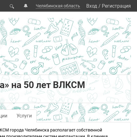
🔔
Вход
/
Регистрация
Челябинская область
🔍
а» на 50 лет ВЛКСМ
ции
Услуги
ЛКСМ города Челябинска располагает собственной
ими производителями систем имплантации. В клинике