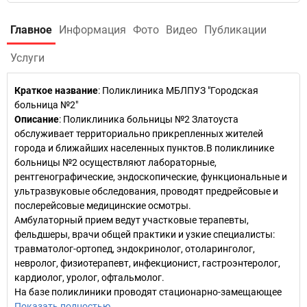
Главное
Информация
Фото
Видео
Публикации
Услуги
Краткое название
:
Поликлиника МБЛПУЗ "Городская
больница №2"
Описание
: Поликлиника больницы №2 Златоуста
обслуживает территориально прикрепленных жителей
города и ближайших населенных пунктов.В поликлинике
больницы №2 осуществляют лабораторные,
рентгенографические, эндоскопические, функциональные и
ультразвуковые обследования, проводят предрейсовые и
послерейсовые медицинские осмотры.
Амбулаторный прием ведут участковые терапевты,
фельдшеры, врачи общей практики и узкие специалисты:
травматолог-ортопед, эндокринолог, отоларинголог,
невролог, физиотерапевт, инфекционист, гастроэнтеролог,
кардиолог, уролог, офтальмолог.
На базе поликлиники проводят стационарно-замещающее
Показать полностью…