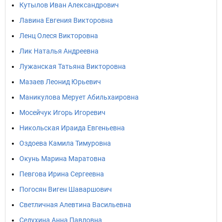
Кутылов Иван Александрович
Лавина Евгения Викторовна
Ленц Олеся Викторовна
Лик Наталья Андреевна
Лужанская Татьяна Викторовна
Мазаев Леонид Юрьевич
Маникулова Мерует Абильхаировна
Мосейчук Игорь Игоревич
Никольская Ираида Евгеньевна
Оздоева Камила Тимуровна
Окунь Марина Маратовна
Певгова Ирина Сергеевна
Погосян Виген Шаваршович
Светличная Алевтина Васильевна
Седухина Анна Павловна