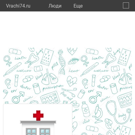
Vrachi74.ru
Люди
Eще
🔔
Челяб
🔍