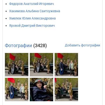
Федоров Анатолий Игоревич
Хакимова Альбина Саитхужевна
Хмелюк Юлия Александровна
Яровой Дмитрий Викторович
Фотографии
(3428)
Добавить фотографии