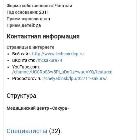
Форма собственности
: Частная
Год основания
:
2011
Прием взрослых
: нет
Прием детей
: да
Контактная информация
Страницы в интернете
Веб-сайт
:
http://www.lecheniedcp.ru
ВКонтакте
:
/mcsakura74
YouTube.com
:
/channel/UCCRpS3w5Pi_uDnOzYwuuVYQ/featured
Prodoctorov.ru
:
/chelyabinsk/lpu/32711-sakura/
Структура
Медицинский центр «Сакура»
Специалисты
(32):