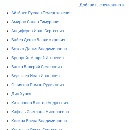
Добавить специалиста
Айтбаев Руслан Темергалиевич
Амиров Санан Тимурович
Анциферов Иван Сергеевич
Байер Денис Владимирович
Божко Дарья Владимировна
Бронройт Андрей Игоревич
Васин Валерий Семенович
Ведьгаев Иван Иванович
Гениятов Роман Рудикович
Дин Хунся -
Катасонов Виктор Андреевич
Кафель Светлана Николаевна
Козина Елена Владимировна
Коптеева Олеся Сергеевна