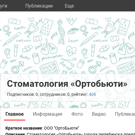
уги
Публикации
Eще
Стоматология «Ортобьюти»
Подписчиков: 0, сотрудников: 0, рейтинг:
406
Главное
Информация
Фото
Видео
Публика
Краткое название
:
ООО "ОртоБьюти"
Описание
: Стоматология «Ортобьюти» города Челябинска пред