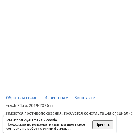
Обратная связь
Инвесторам
Вконтакте
vrachi74.ru, 2019-2026 гг.
Имеются противопоказания, требуется консультация специалист
заменяет прием врача.
Мы используем файлы
cookie
.
Принять
Продолжая использовать сайт, вы даете свое
Возрастное ограничение: 18+
согласие на работу с этими файлами.