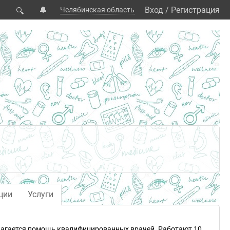
🔔
Вход
/
Регистрация
Челябинская область
🔍
ции
Услуги
лагается помощь квалифицированных врачей. Работают 10