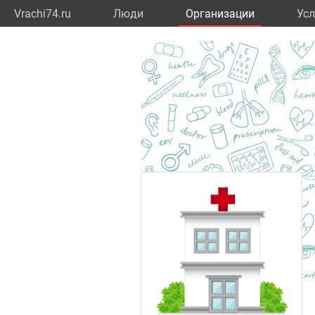
Vrachi74.ru
Люди
Организации
Усл