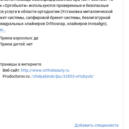
гии «Ортобьюти» используются проверенные и безопасные
я услуги в области ортодонтии (Установка металлической
екет-системы, сапфировой брекет-системы, безлигатурной
идуальных элайнеров Orthosnap, элайнеров Invisalign),
ью…
Прием взрослых
: да
Прием детей
: нет
траницы в интернете
Веб-сайт
:
http://www.orthobeauty.ru
Prodoctorov.ru
:
/chelyabinsk/lpu/32853-ortobyuti/
Добавить специалиста