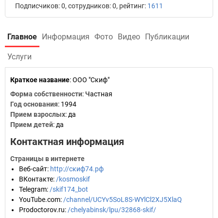
Подписчиков: 0, сотрудников: 0, рейтинг:
1611
Главное
Информация
Фото
Видео
Публикации
Услуги
Краткое название
:
ООО "Скиф"
Форма собственности
: Частная
Год основания
:
1994
Прием взрослых
: да
Прием детей
: да
Контактная информация
Страницы в интернете
Веб-сайт
:
http://скиф74.рф
ВКонтакте
:
/kosmoskif
Telegram
:
/skif174_bot
YouTube.com
:
/channel/UCYv5SoL8S-WYlCl2XJ5XlaQ
Prodoctorov.ru
:
/chelyabinsk/lpu/32868-skif/