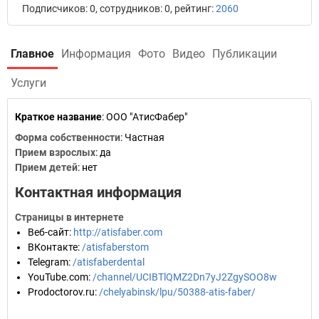
Подписчиков: 0, сотрудников: 0, рейтинг:
2060
Главное
Информация
Фото
Видео
Публикации
Услуги
Краткое название
:
ООО "АтисФабер"
Форма собственности
: Частная
Прием взрослых
: да
Прием детей
: нет
Контактная информация
Страницы в интернете
Веб-сайт
:
http://atisfaber.com
ВКонтакте
:
/atisfaberstom
Telegram
:
/atisfaberdental
YouTube.com
:
/channel/UCIBTlQMZ2Dn7yJ2ZgySOO8w
Prodoctorov.ru
:
/chelyabinsk/lpu/50388-atis-faber/