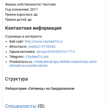
Форма собственности
: Частная
Год основания
:
2011
Прием взрослых
: да
Прием детей
: да
Контактная информация
Страницы в интернете
Веб-сайт
:
http://www.citymed74.ru
ВКонтакте
:
/public210139283
Одноклассники
:
/group/63035031617713
Telegram
:
/CityMed74_bot
Prodoctorov.ru
:
/chelyabinsk/lpu/46988-medicinskiy-centr-
sitimed-na-sverdlovskom/
Структура
Лаборатория «Ситимед» на Свердловском
Специалисты
(0):