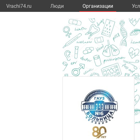
Vrachi74.ru
Люди
Организации
Усл