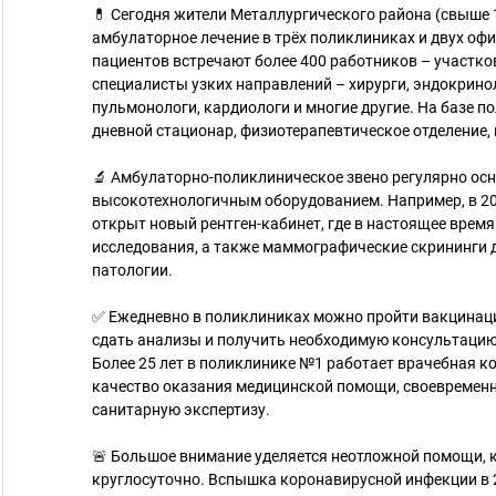
💊 Сегодня жители Металлургического района (свыше 
амбулаторное лечение в трёх поликлиниках и двух офи
пациентов встречают более 400 работников – участко
специалисты узких направлений – хирурги, эндокринол
пульмонологи, кардиологи и многие другие. На базе 
дневной стационар, физиотерапевтическое отделение, 
🔬 Амбулаторно-поликлиническое звено регулярно о
высокотехнологичным оборудованием. Например, в 20
открыт новый рентген-кабинет, где в настоящее врем
исследования, а также маммографические скрининги 
патологии.
✅ Ежедневно в поликлиниках можно пройти вакцинац
сдать анализы и получить необходимую консультаци
Более 25 лет в поликлинике №1 работает врачебная к
качество оказания медицинской помощи, своевременн
санитарную экспертизу.
🚨 Большое внимание уделяется неотложной помощи, 
круглосуточно. Вспышка коронавирусной инфекции в 