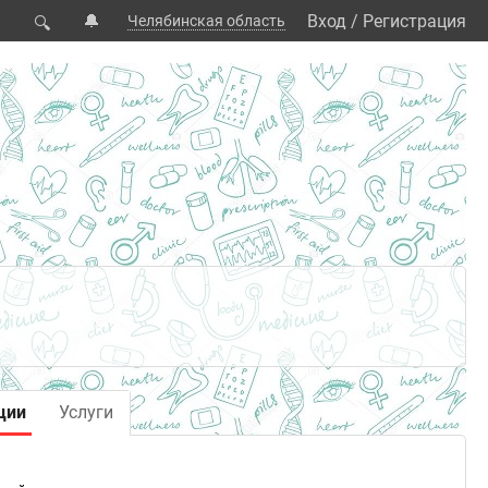
🔔
Вход
/
Регистрация
Челябинская область
🔍
ции
Услуги