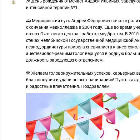
🎉 День рождения отмечает Андрей Ильиных, заведую
интенсивной терапии №1.
🚑 Медицинский путь Андрей Фёдорович начал в роли
окончания медколледжа в 2004 году. Еще во время уч
стенах Ожогового центра - работал медбратом. В 2010
стенах Челябинской Государственной Медицинской Ака
период ординатуры привела специалиста к анестезиоло
анестезиолог-реаниматолог вернулся в родную больниц
должность заведующего отделением.
💙 Желаем головокружительных успехов, карьерных вы
благополучия и удачи во всех начинаниях! Пусть кажд
и радостные впечатления. Поздравляем!