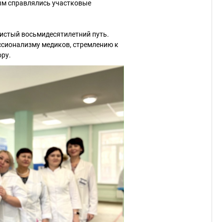
рым справлялись участковые
.
истый восьмидесятилетний путь.
ссионализму медиков, стремлению к
ору.