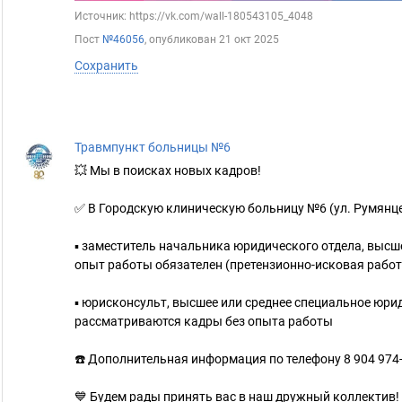
Источник: https://vk.com/wall-180543105_4048
Пост
№46056
, опубликован
21 окт 2025
Сохранить
Травмпункт больницы №6
💥 Мы в поисках новых кадров!
✅ В Городскую клиническую больницу №6 (ул. Румянце
▪️ заместитель начальника юридического отдела, выс
опыт работы обязателен (претензионно-исковая работ
▪️ юрисконсульт, высшее или среднее специальное юри
рассматриваются кадры без опыта работы
☎️ Дополнительная информация по телефону 8 904 974
💙 Будем рады принять вас в наш дружный коллектив!