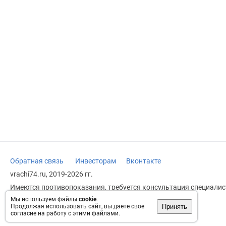
Обратная связь
Инвесторам
Вконтакте
vrachi74.ru, 2019-2026 гг.
Имеются противопоказания, требуется консультация специалист
заменяет прием врача.
Мы используем файлы
cookie
.
Принять
Продолжая использовать сайт, вы даете свое
Возрастное ограничение: 18+
согласие на работу с этими файлами.