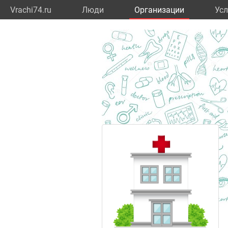
Vrachi74.ru
Люди
Организации
Усл