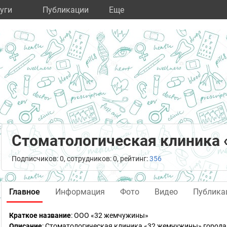
уги
Публикации
Eще
Стоматологическая клиника
Подписчиков: 0, сотрудников: 0, рейтинг:
356
Главное
Информация
Фото
Видео
Публика
Краткое название
:
ООО «32 жемчужины»
Описание
: Стоматологическая клиника «32 жемчужины» города 