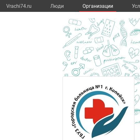
Vrachi74.ru
Люди
Организации
Усл