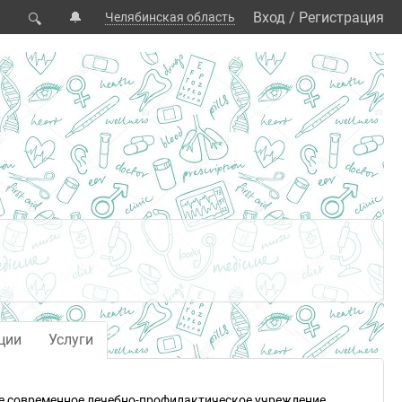
🔔
Вход
/
Регистрация
Челябинская область
🔍
ции
Услуги
е современное лечебно-профилактическое учреждение,