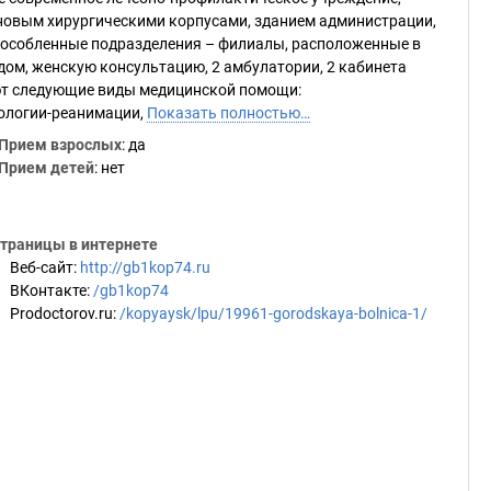
 новым хирургическими корпусами, зданием администрации,
бособленные подразделения – филиалы, расположенные в
 дом, женскую консультацию, 2 амбулатории, 2 кабинета
ют следующие виды медицинской помощи:
иологии-реанимации,
Показать полностью…
Прием взрослых
: да
Прием детей
: нет
траницы в интернете
Веб-сайт
:
http://gb1kop74.ru
ВКонтакте
:
/gb1kop74
Prodoctorov.ru
:
/kopyaysk/lpu/19961-gorodskaya-bolnica-1/