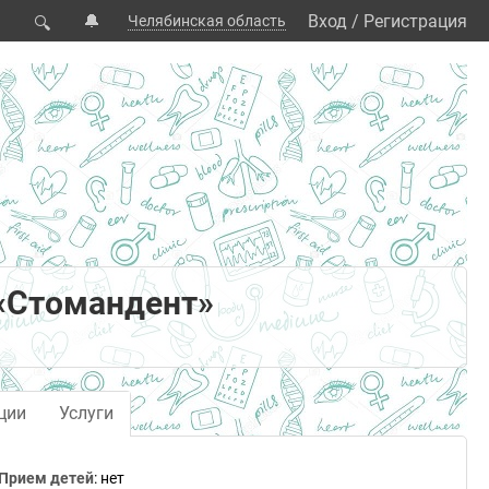
🔔
Вход
/
Регистрация
Челябинская область
🔍
«Стомандент»
ции
Услуги
Прием детей
: нет