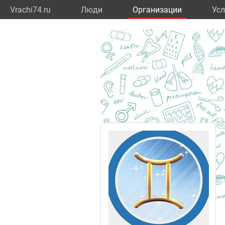
Vrachi74.ru
Люди
Организации
Усл