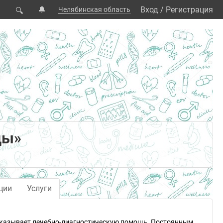
🔔
Вход
/
Регистрация
Челябинская область
🔍
цы»
ции
Услуги
 оказывает лечебно-диагностическую помощь. Постоянным