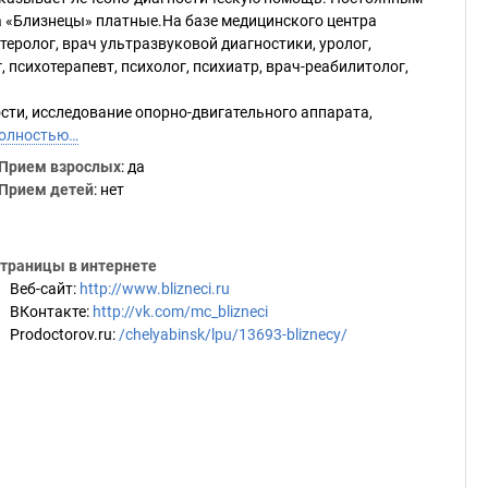
а «Близнецы» платные.На базе медицинского центра
теролог, врач ультразвуковой диагностики, уролог,
, психотерапевт, психолог, психиатр, врач-реабилитолог,
сти, исследование опорно-двигательного аппарата,
полностью…
Прием взрослых
: да
Прием детей
: нет
траницы в интернете
Веб-сайт
:
http://www.blizneci.ru
ВКонтакте
:
http://vk.com/mc_blizneci
Prodoctorov.ru
:
/chelyabinsk/lpu/13693-bliznecy/