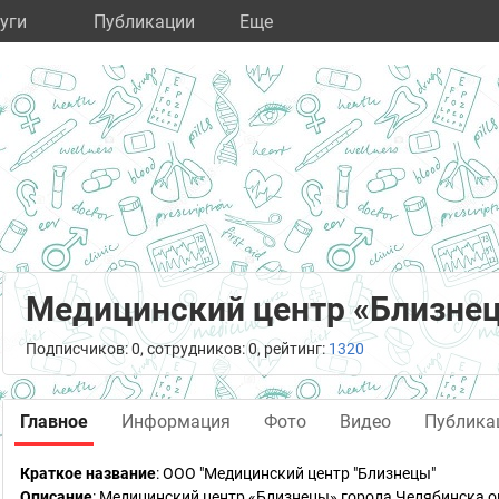
уги
Публикации
Eще
Медицинский центр «Близне
Подписчиков: 0, сотрудников: 0, рейтинг:
1320
Главное
Информация
Фото
Видео
Публика
Краткое название
:
ООО "Медицинский центр "Близнецы"
Описание
: Медицинский центр «Близнецы» города Челябинска