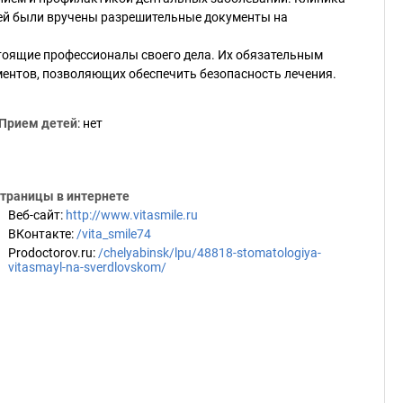
 ей были вручены разрешительные документы на
тоящие профессионалы своего дела. Их обязательным
ентов, позволяющих обеспечить безопасность лечения.
Прием детей
: нет
траницы в интернете
Веб-сайт
:
http://www.vitasmile.ru
ВКонтакте
:
/vita_smile74
Prodoctorov.ru
:
/chelyabinsk/lpu/48818-stomatologiya-
vitasmayl-na-sverdlovskom/