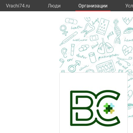
Vrachi74.ru
Люди
Организации
Усл