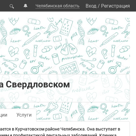
🔔
Вход
/
Регистрация
Челябинская область
🔍
на Свердловском
ции
Услуги
ается в Курчатовском районе Челябинска. Она выступает в
нием и профилактикой дентальных заболеваний. Клиника