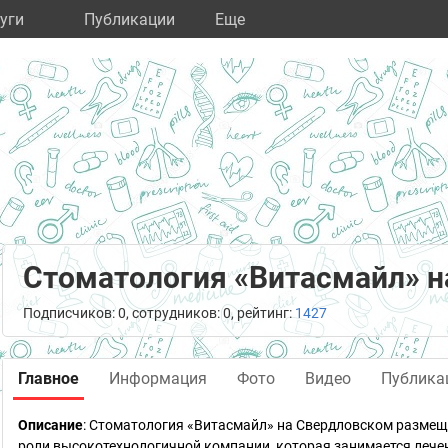
уги
Публикации
Eще
Стоматология «Витасмайл» 
Подписчиков: 0, сотрудников: 0, рейтинг:
1427
Главное
Информация
Фото
Видео
Публика
Описание
: Стоматология «Витасмайл» на Свердловском размещ
роли высокотехнологичной компании, которая занимается лече