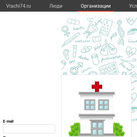
Vrachi74.ru
Люди
Организации
Усл