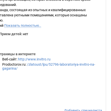
ледований.
манда, состоящая из опытных и квалифицированных
дставлена уютными помещениями, которые оснащены
ю.
кий
Показать полностью…
Прием детей
: нет
траницы в интернете
Веб-сайт
:
http://www.invitro.ru
Prodoctorov.ru
:
/zlatoust/lpu/52796-laboratoriya-invitro-na-
gagarina/
Добавить специалиста