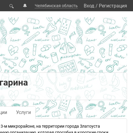
🔔
Вход
/
Регистрация
Челябинская область
🔍
гарина
ции
Услуги
 3-м микрорайоне, на территории города Златоуста
нную организацию, которая способна в короткие сроки