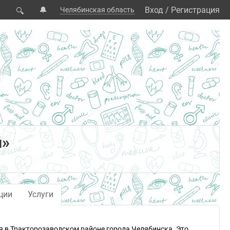
🔔
Вход
/
Регистрация
Челябинская область
🔍
й»
ции
Услуги
я в Тракторозаводском районе города Челябинска. Это