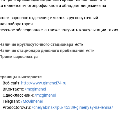
ика является многопрофильной и обладает лицензией на
кое и взрослое отделение, имеется круглосуточный
нная лаборатория.
ексное обследование, а также получить консультации таких
Наличие круглосуточного стационара
: есть
Наличие стационара дневного пребывания
: есть
Прием взрослых
: да
траницы в интернете
Веб-сайт
:
http://www.gimenei74.ru
ВКонтакте
:
/mcgimenei
Одноклассники
:
/mcgimenei
Telegram
:
/McGimenei
Prodoctorov.ru
:
/chelyabinsk/lpu/45339-gimenyay-na-lenina/