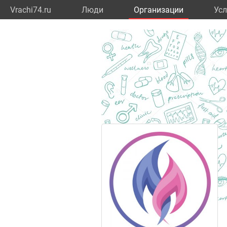
Vrachi74.ru
Люди
Организации
Усл