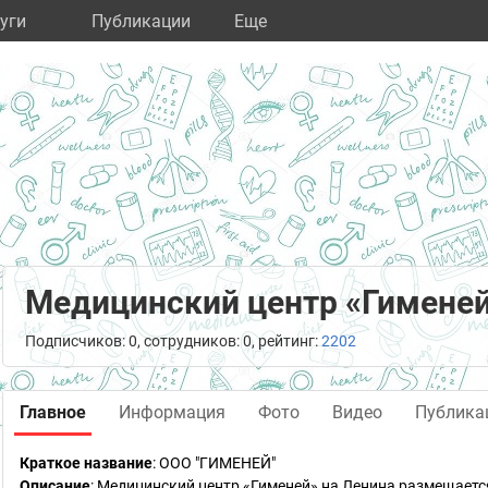
уги
Публикации
Eще
Медицинский центр «Гимене
Подписчиков: 0, сотрудников: 0, рейтинг:
2202
Главное
Информация
Фото
Видео
Публика
Краткое название
:
ООО "ГИМЕНЕЙ"
Описание
: Медицинский центр «Гименей» на Ленина размещаетс