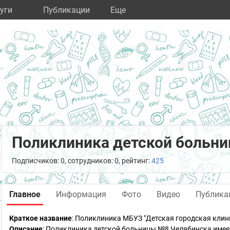
уги
Публикации
Eще
Поликлиника детской больн
Подписчиков: 0, сотрудников: 0, рейтинг:
425
Главное
Информация
Фото
Видео
Публика
Краткое название
:
Поликлиника МБУЗ "Детская городская клин
Описание
: Поликлиника детской больницы №8 Челябинска имеет