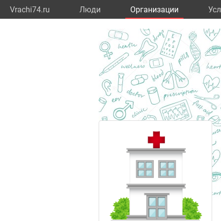
Vrachi74.ru
Люди
Организации
Усл