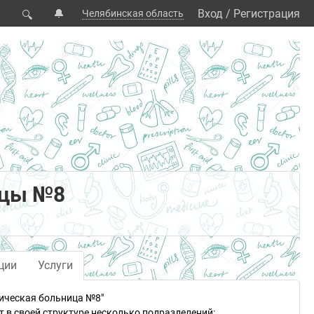
🔔
Вход
/
Регистрация
Челябинская область
🔍
ицы №8
ции
Услуги
ическая больница №8"
 в своей структуре несколько подразделений: