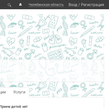
🔔
Вход
/
Регистрация
Челябинская область
🔍
ции
Услуги
Прием детей
: нет