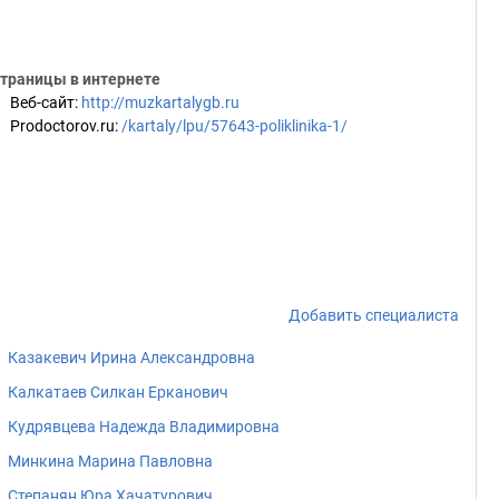
траницы в интернете
Веб-сайт
:
http://muzkartalygb.ru
Prodoctorov.ru
:
/kartaly/lpu/57643-poliklinika-1/
Добавить специалиста
Казакевич Ирина Александровна
Калкатаев Силкан Ерканович
Кудрявцева Надежда Владимировна
Минкина Марина Павловна
Степанян Юра Хачатурович