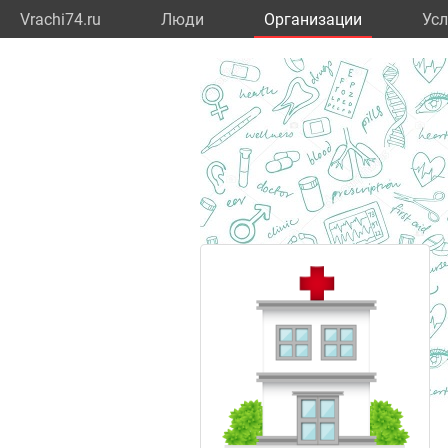
Vrachi74.ru
Люди
Организации
Усл