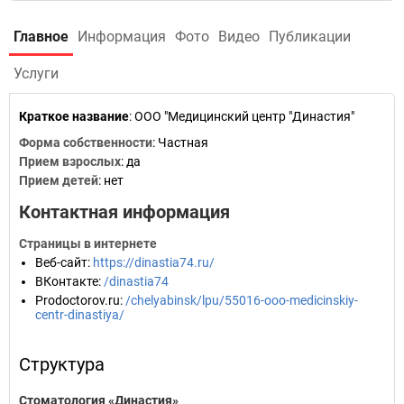
Главное
Информация
Фото
Видео
Публикации
Услуги
Краткое название
:
ООО "Медицинский центр "Династия"
Форма собственности
: Частная
Прием взрослых
: да
Прием детей
: нет
Контактная информация
Страницы в интернете
Веб-сайт
:
https://dinastia74.ru/
ВКонтакте
:
/dinastia74
Prodoctorov.ru
:
/chelyabinsk/lpu/55016-ooo-medicinskiy-
centr-dinastiya/
Структура
Стоматология «Династия»