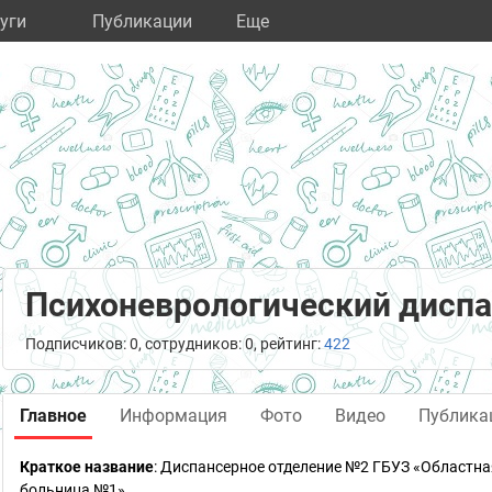
уги
Публикации
Eще
Психоневрологический дисп
Подписчиков: 0, сотрудников: 0, рейтинг:
422
Главное
Информация
Фото
Видео
Публика
Краткое название
:
Диспансерное отделение №2 ГБУЗ «Областна
больница №1»