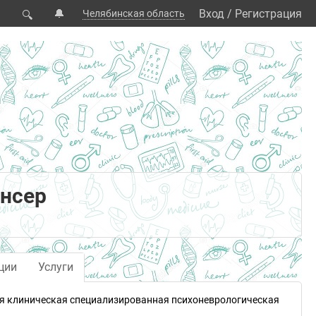
🔔
Вход
/
Регистрация
Челябинская область
🔍
ансер
ции
Услуги
я клиническая специализированная психоневрологическая