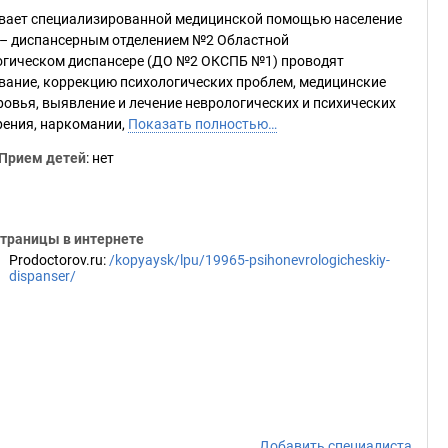
ивает специализированной медицинской помощью население
м – диспансерным отделением №2 Областной
огическом диспансере (ДО №2 ОКСПБ №1) проводят
вание, коррекцию психологических проблем, медицинские
ровья, выявление и лечение неврологических и психических
рения, наркомании,
Показать полностью…
Прием детей
: нет
траницы в интернете
Prodoctorov.ru
:
/kopyaysk/lpu/19965-psihonevrologicheskiy-
dispanser/
Добавить специалиста