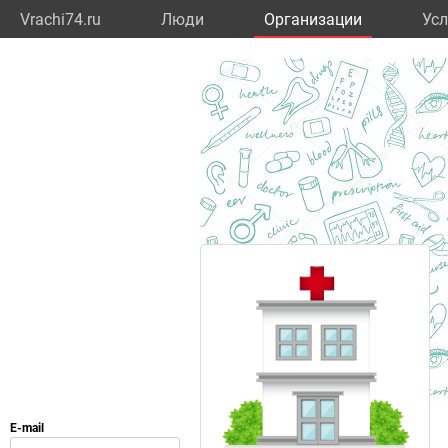
Vrachi74.ru
Люди
Организации
Усл