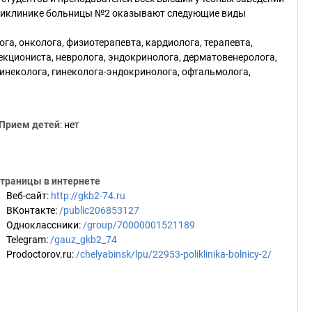
поликлинике больницы №2 оказывают следующие виды
а, онколога, физиотерапевта, кардиолога, терапевта,
фекциониста, невролога, эндокринолога, дерматовенеролога,
гинеколога, гинеколога-эндокринолога, офтальмолога,
Прием детей
: нет
траницы в интернете
Веб-сайт
:
http://gkb2-74.ru
ВКонтакте
:
/public206853127
Одноклассники
:
/group/70000001521189
Telegram
:
/gauz_gkb2_74
Prodoctorov.ru
:
/chelyabinsk/lpu/22953-poliklinika-bolnicy-2/