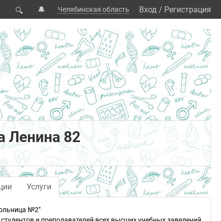
🔔
Вход
/
Регистрация
Челябинская область
🔍
 Ленина 82
ции
Услуги
ольница №2"
студентов и преподавателей всех высших учебных заведений