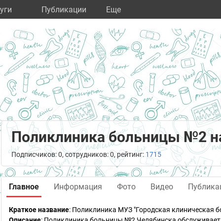
уги
Публикации
Eще
Поликлиника больницы №2 на
Подписчиков: 0, сотрудников: 0, рейтинг:
1715
Главное
Информация
Фото
Видео
Публика
Краткое название
:
Поликлиника МУЗ "Городская клиническая б
Описание
: Поликлиника больницы №2 Челябинска обслуживает 