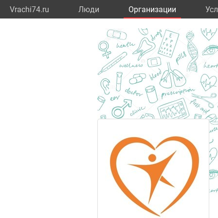
Vrachi74.ru
Люди
Организации
Усл