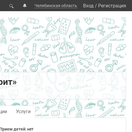
🔔
Вход
/
Регистрация
Челябинская область
🔍
рит»
ции
Услуги
Прием детей
: нет