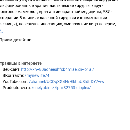
валифицированные врачи-пластические хирурги, хируг-
, онколог-маммолог, врач антивозрастной медицины, УЗИ-
сотерапии.В клинике лазерной хирургии и косметологии
 ресницы), лазерную липосакцию, омоложение лица лазером,
ю…
Прием детей
: нет
траницы в интернете
Веб-сайт
:
http://xn--80adneeuhfcb4n1ae.xn--p1ai/
ВКонтакте
:
/mynewlife74
YouTube.com
:
/channel/UCOqXG4NrHlkLuUSh5rDY7ww
Prodoctorov.ru
:
/chelyabinsk/lpu/32753-dipplex/