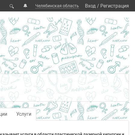
🔔
Вход
/
Регистрация
Челябинская область
🔍
ции
Услуги
 оказывает услуги в области пластической лазерной хирургии и