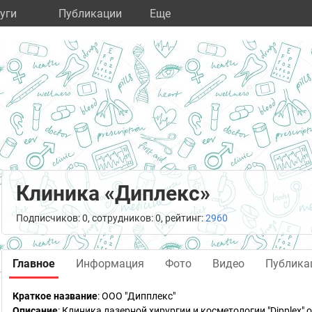
уги
Публикации
Eще
Клиника «Диплекс»
Подписчиков: 0, сотрудников: 0, рейтинг:
2960
Главное
Информация
Фото
Видео
Публика
Краткое название
:
ООО "Дипплекс"
Описание
: Клиника лазерной хирургии и косметологии "Dipplex"