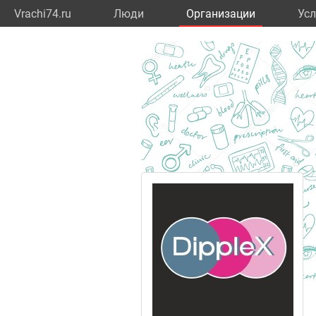
Vrachi74.ru
Люди
Организации
Усл