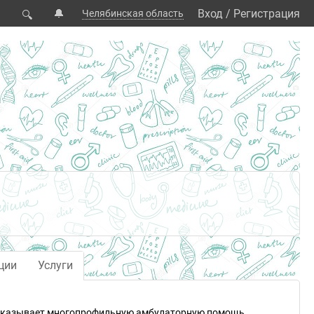
🔔
Вход
/
Регистрация
Челябинская область
🔍
ции
Услуги
 оказывает многопрофильную амбулаторную помощь