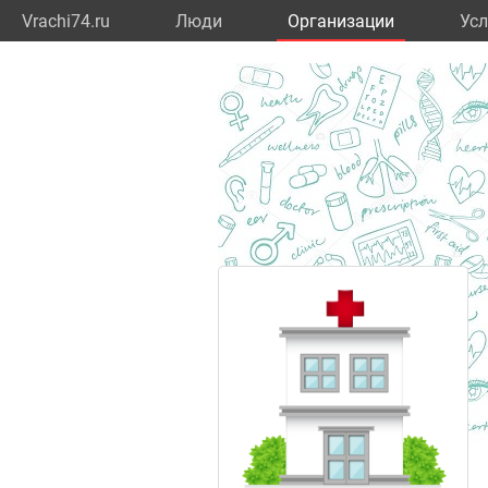
Vrachi74.ru
Люди
Организации
Усл