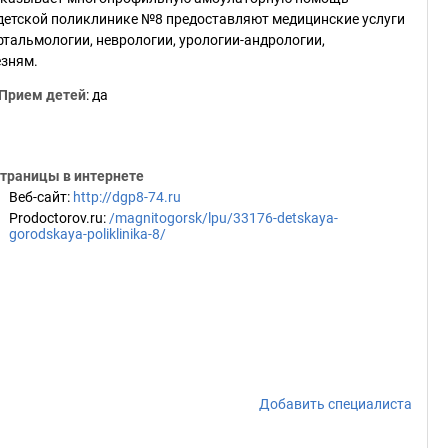
детской поликлинике №8 предоставляют медицинские услуги
фтальмологии, неврологии, урологии-андрологии,
езням.
Прием детей
: да
траницы в интернете
Веб-сайт
:
http://dgp8-74.ru
Prodoctorov.ru
:
/magnitogorsk/lpu/33176-detskaya-
gorodskaya-poliklinika-8/
Добавить специалиста