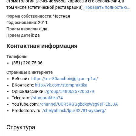
стоматологии (лечение зубов, кариеса и его осложнений, в
том числе эстетической реставрации),
Показать полностью…
Форма собственности
: Частная
Год основания
:
2011
Прием взрослых
: да
Прием детей
: да
Контактная информация
Телефоны
(351) 220-75-06
Страницы в интернете
Веб-сайт
:
https://xn--80aaxhbinjjglg.xn--p1ai/
ВКонтакте
:
http://vk.com/stompraktika
Одноклассники
:
/group/54806257205379
Telegram
:
/stompraktika74
YouTube.com
:
/channel/UCR5RGGgbdxeWeg9sF-EbJJA
Prodoctorov.ru
:
/chelyabinsk/lpu/32781-aysberg/
Структура