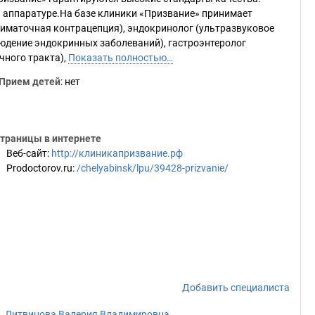
й аппаратуре.На базе клиники «Призвание» принимает
риматочная контрацепция), эндокринолог (ультразвуковое
людение эндокринных заболеваний), гастроэнтеролог
чного тракта),
Показать полностью…
Прием детей
: нет
траницы в интернете
Веб-сайт
:
http://клиникапризвание.рф
Prodoctorov.ru
:
/chelyabinsk/lpu/39428-prizvanie/
Добавить специалиста
Литвинова Валерия Владимировна