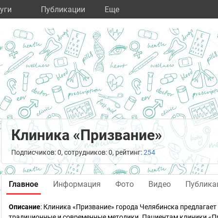
уги
Публикации
Eще
Клиника «Призвание»
Подписчиков: 0, сотрудников: 0, рейтинг:
254
Главное
Информация
Фото
Видео
Публика
Описание
: Клиника «Призвание» города Челябинска предлагае
традиционные и современные методики. Пациентам клиники «П