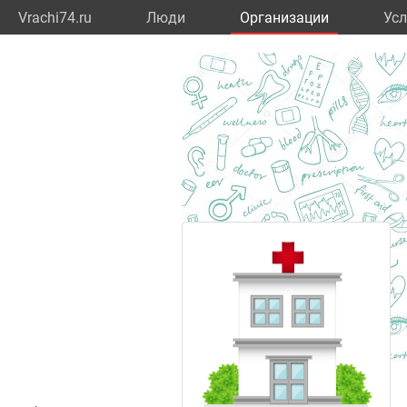
Vrachi74.ru
Люди
Организации
Усл