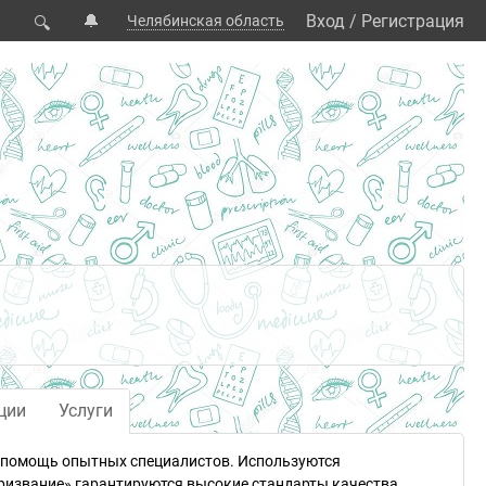
🔔
Вход
/
Регистрация
Челябинская область
🔍
ции
Услуги
т помощь опытных специалистов. Используются
ризвание» гарантируются высокие стандарты качества.