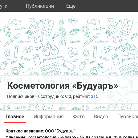
уги
Публикации
Eще
Косметология «Будуаръ»
Подписчиков: 0, сотрудников: 0, рейтинг:
315
Главное
Информация
Фото
Видео
Публика
Краткое название
:
ООО "Будуаръ"
Описание
: Косметология «Будуаръ» была создана в 2006 году н