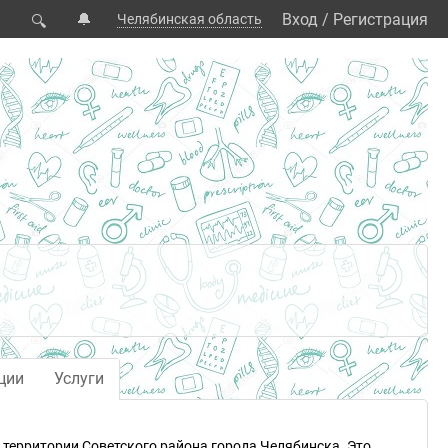
🔔
Вход
/
Регистрация
Челябинская область
🔍
ции
Услуги
а территории Советского района города Челябинска. Это