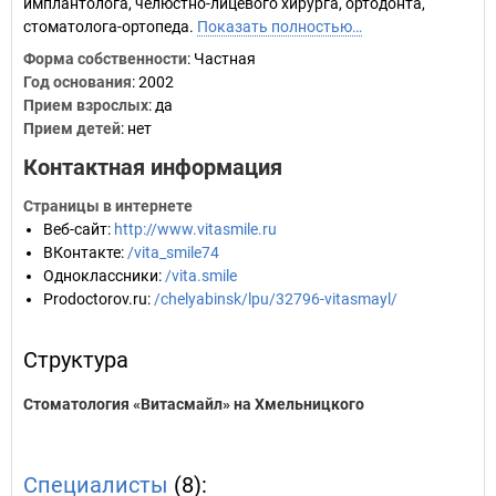
имплантолога, челюстно-лицевого хирурга, ортодонта,
стоматолога-ортопеда.
Показать полностью…
Форма собственности
: Частная
Год основания
:
2002
Прием взрослых
: да
Прием детей
: нет
Контактная информация
Страницы в интернете
Веб-сайт
:
http://www.vitasmile.ru
ВКонтакте
:
/vita_smile74
Одноклассники
:
/vita.smile
Prodoctorov.ru
:
/chelyabinsk/lpu/32796-vitasmayl/
Структура
Стоматология «Витасмайл» на Хмельницкого
Специалисты
(8):