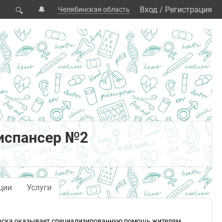
🔔
Вход
/
Регистрация
Челябинская область
🔍
испансер №2
ции
Услуги
орска оказывает специализированную помощь жителям