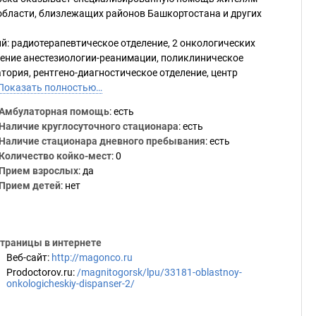
области, близлежащих районов Башкортостана и других
й: радиотерапевтическое отделение, 2 онкологических
ление анестезиологии-реанимации, поликлиническое
тория, рентгено-диагностическое отделение, центр
Показать полностью…
Амбулаторная помощь
: есть
Наличие круглосуточного стационара
: есть
Наличие стационара дневного пребывания
: есть
Количество койко-мест
: 0
Прием взрослых
: да
Прием детей
: нет
траницы в интернете
Веб-сайт
:
http://magonco.ru
Prodoctorov.ru
:
/magnitogorsk/lpu/33181-oblastnoy-
onkologicheskiy-dispanser-2/