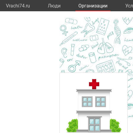
Vrachi74.ru
Люди
Организации
Усл