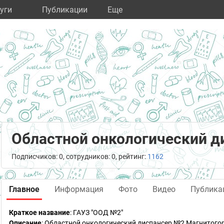
уги
Публикации
Eще
Областной онкологический д
Подписчиков: 0, сотрудников: 0, рейтинг:
1162
Главное
Информация
Фото
Видео
Публика
Краткое название
:
ГАУЗ "ООД №2"
Описание
: Областной онкологический диспансер №2 Магнитог