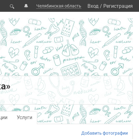
🔔
Вход
/
Регистрация
Челябинская область
🔍
ка»
ции
Услуги
Добавить фотографии