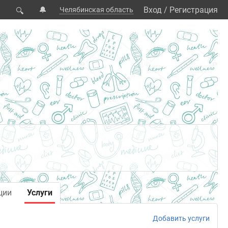
🔔
Вход
/
Регистрация
Челябинская область
🔍
ции
Услуги
Добавить услуги