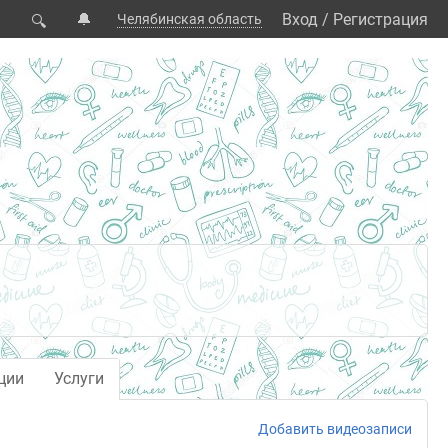
🔔
Вход
/
Регистрация
Челябинская область
🔍
ции
Услуги
Добавить видеозаписи