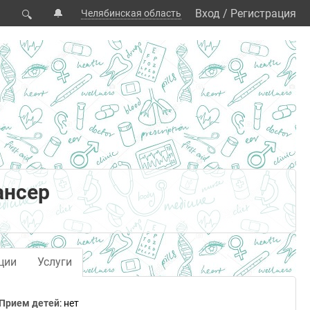
🔔
Вход
/
Регистрация
Челябинская область
🔍
ансер
ции
Услуги
Прием детей
: нет