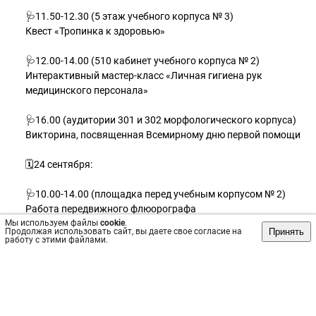
🩺11.50-12.30 (5 этаж учебного корпуса № 3)
Квест «Тропинка к здоровью»
🩺12.00-14.00 (510 кабинет учебного корпуса № 2)
Интерактивный мастер-класс «Личная гигиена рук
медицинского персонала»
🩺16.00 (аудитории 301 и 302 морфологического корпуса)
Викторина, посвященная Всемирному дню первой помощи
🗓24 сентября:
🩺10.00-14.00 (площадка перед учебным корпусом № 2)
Работа передвижного флюорографа
Мы используем файлы
cookie
.
Принять
Продолжая использовать сайт, вы даете свое согласие на
🩺11.30-12.00 (510 кабинет учебного корпуса № 2)
работу с этими файлами.
Открытая лекция «Профилактика распространения ВИЧ
среди молодежи»
🩺11.50-12.30 (фойе 1 этажа учебного корпуса № 2)
Интерактивные площадки «Здоровая перемена»: