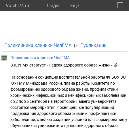
Vrachi74.ru
Люди
Eще
🔔
Челяб
🔍
Поликлиника клиники ЧелГМА
Публикации
▷
Поликлиника клиники ЧелГМА
В ЮУГМУ стартует «Неделя здорового образа жизни» 🍏
На основании концепции воспитательной работы ФГБОУ ВО
ЮУГМУ Минздрава России, плана работы Комитета по
формированию здорового образа жизни, профилактики
хронических инфекционных и неинфекционных заболеваний,
с 22 по 26 сентября на территории нашего университета
состоятся мероприятия, посвященные популяризации
поддержания здорового образа жизни и профилактики
заболеваний, с целью созданий условий для формирования у
обучающихся университета ценностей здорового образа