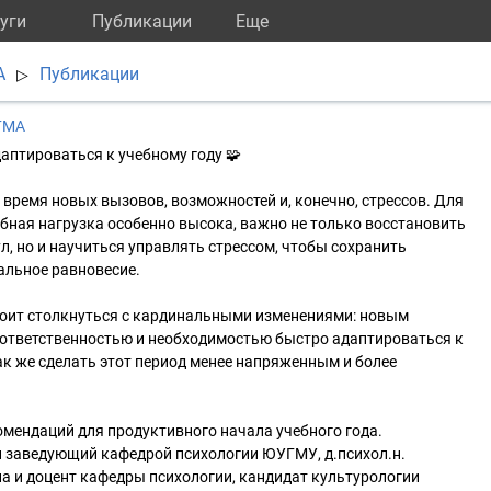
уги
Публикации
Eще
А
Публикации
▷
ГМА
птироваться к учебному году 🧩
о время новых вызовов, возможностей и, конечно, стрессов. Для
ебная нагрузка особенно высока, важно не только восстановить
л, но и научиться управлять стрессом, чтобы сохранить
альное равновесие.
оит столкнуться с кардинальными изменениями: новым
ответственностью и необходимостью быстро адаптироваться к
к же сделать этот период менее напряженным и более
мендаций для продуктивного начала учебного года.
заведующий кафедрой психологии ЮУГМУ, д.психол.н.
а и доцент кафедры психологии, кандидат культурологии