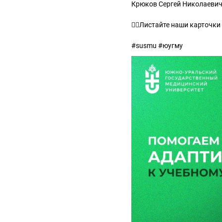
Крюков Сергей Николаевич
👆🏻Листайте наши карточки
#susmu #юугму