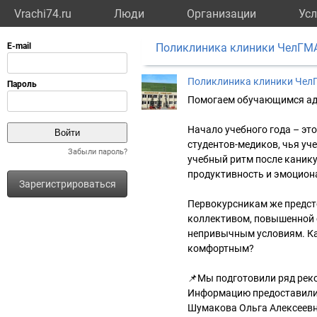
Vrachi74.ru
Люди
Организации
Усл
Поликлиника клиники ЧелГМ
Поликлиника клиники Чел
Помогаем обучающимся ада
Начало учебного года – эт
студентов-медиков, чья уч
Забыли пароль?
учебный ритм после канику
продуктивность и эмоцион
Зарегистрироваться
Первокурсникам же предст
коллективом, повышенной 
непривычным условиям. Ка
комфортным?
📌Мы подготовили ряд реко
Информацию предоставили 
Шумакова Ольга Алексеевн