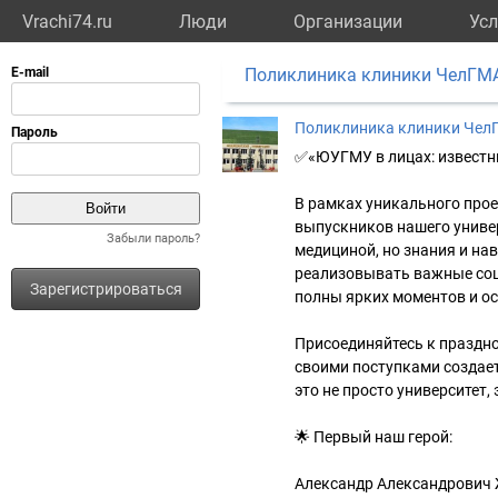
Vrachi74.ru
Люди
Организации
Усл
Поликлиника клиники ЧелГМ
Поликлиника клиники Чел
✅«ЮУГМУ в лицах: извест
В рамках уникального про
выпускников нашего универ
Забыли пароль?
медициной, но знания и на
реализовывать важные соц
Зарегистрироваться
полны ярких моментов и ос
Присоединяйтесь к праздно
своими поступками создае
это не просто университет,
🌟 Первый наш герой:
Александр Александрович 