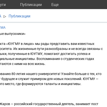
уги
Публикации
Eще
А
Публикации
▷
ГМА
ные выпускники»
екта «ЮУГМУ в лицах» мы рады представить вам известных
ситета. Их жизненные пути разнообразны и не всегда связаны с
выки, полученные в ЮУГМУ, помогают достигать успеха и
иальные инициативы. Воспоминания о студенческих годах
таются с ними на всю жизнь.
ванию 80-летия нашего университета! Узнайте больше о тех, кто
т будущее и служит примером для новых поколений. ЮУГМУ —
 это место, где формируются таланты и инициативы.
Жаров — российский государственный деятель, занимает пост