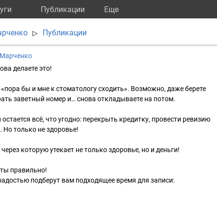
уги
Публикации
Eще
арченко
Публикации
▷
 Марченко
ова делаете это!
 «пора бы и мне к стоматологу сходить». Возможно, даже берете
брать заветный номер и… снова откладываете на потом.
ой остается всё, что угодно: перекрыть кредитку, провести ревизию
 Но только не здоровье!
 через которую утекает не только здоровье, но и деньги!
еты правильно!
радостью подберут вам подходящее время для записи: