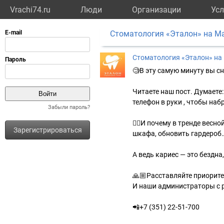
Vrachi74.ru
Люди
Организации
Усл
Стоматология «Эталон» на М
Стоматология «Эталон» на
🧐В эту самую минуту вы сн
Читаете наш пост. Думаете:
телефон в руки , чтобы на
Забыли пароль?
😮‍💨И почему в тренде весн
Зарегистрироваться
шкафа, обновить гардероб…
А ведь кариес — это бездна,
🙏🏼Расставляйте приорит
И наши администраторы с 
📲+7 (351) 22-51-700