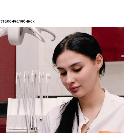
#эталончелябинск