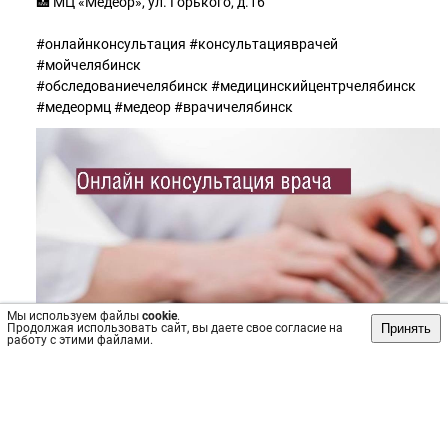
🏥 МЦ «Медеор», ул. Горького, д.16
#онлайнконсультация #консультацияврачей
#мойчелябинск
#обследованиечелябинск #медицинскийцентрчелябинск
#медеормц #медеор #врачичелябинск
Мы используем файлы
cookie
.
Принять
Продолжая использовать сайт, вы даете свое согласие на
работу с этими файлами.