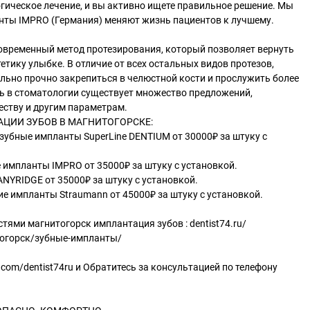
ическое лечение, и вы активно ищете правильное решение. Мы
нты IMPRO (Германия) меняют жизнь пациентов к лучшему.
современный метод протезирования, который позволяет вернуть
етику улыбке. В отличие от всех остальных видов протезов,
льно прочно закрепиться в челюстной кости и прослужить более
нь в стоматологии существует множество предложений,
еству и другим параметрам.
ЦИИ ЗУБОВ В МАГНИТОГОРСКЕ:
зубные импланты SuperLine DENTIUM от 30000₽ за штуку с
 импланты IMPRO от 35000₽ за штуку с установкой.
NYRIDGE от 35000₽ за штуку с установкой.
е импланты Straumann от 45000₽ за штуку с установкой.
тями магнитогорск имплантация зубов : dentist74.ru/
тогорск/зубные-импланты/
vk.com/dentist74ru и Обратитесь за консультацией по телефону