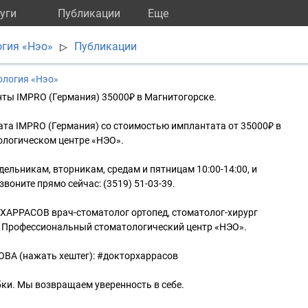
уги
Публикации
Eще
гия «Нэо»
Публикации
▷
ология «Нэо»
нты IMPRO (Германия) 35000₽ в Магнитогорске.
та IMPRO (Германия) со стоимостью имплантата от 35000₽ в
логическом центре «НЭО».
дельникам, вторникам, средам и пятницам 10:00-14:00, и
звоните прямо сейчас: (3519) 51-03-39.
АРРАСОВ врач-стоматолог ортопед, стоматолог-хирург
а. Профессиональный стоматологический центр «НЭО».
А (нажать хештег): #докторхаррасов
ки. Мы возвращаем уверенность в себе.