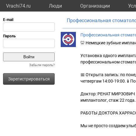
Vrachi74.ru
Люди
Организации
Усл
Профессиональная стоматоло
Профессиональная стомат
🦷 Немецкие зубные импла
Установка одного импланта
профессиональном стомато
Забыли пароль?
📅 Открыта запись: по поне
Зарегистрироваться
четвергам 14:00-19:00.📱По
Доктор: РЕНАТ МИРЗОВИЧ Х
имплантолог, стаж 22 год
РАБОТЫ ДОКТОРА ХАРРАСОВ
Мы не просто создаем улыб