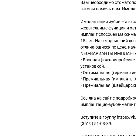
Вам необходимо стоматолог
готовы помочь вам. Импла
Имплантация зубов – это 
жевательные функции и эст
имплант способен максима
15 лет. На сегодняшний де
отличающихся по цене, кач
NEO-ВАРИАНТЫ ИМПЛАНТА
• Базовая (южнокорейские 
установкой.
• Оптимальная (германские
• Премиальная (импланты A
• Премиальная (швейцарски
Ссылка на сайт с подробнос
имплантация-зубов-магни
Вступите в группу https://
(3519) 51-03-39.