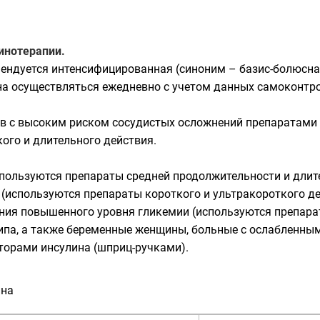
нотерапии.
ендуется интенсифицированная (синоним – базис-болюсная
а осуществляться ежедневно с учетом данных самоконтрол
тов с высоким риском сосудистых осложнений препаратами
ого и длительного действия.
пользуются препараты средней продолжительности и длите
(используются препараты короткого и ультракороткого де
ия повышенного уровня гликемии (используются препарат
 типа, а также беременные женщины, больные с ослабленн
орами инсулина (шприц-ручками).
ина