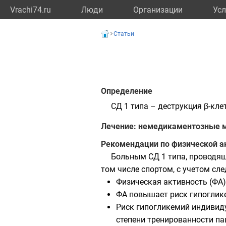
Vrachi74.ru
Люди
Организации
Усл
Статьи
Определение
СД 1 типа – деструкция β-кл
Лечение: немедикаментозные 
Рекомендации по физической а
Больным СД 1 типа, проводя
том числе спортом, с учетом с
Физическая активность (ФА)
ФА повышает риск гипоглике
Риск гипогликемий индивиду
степени тренированности п