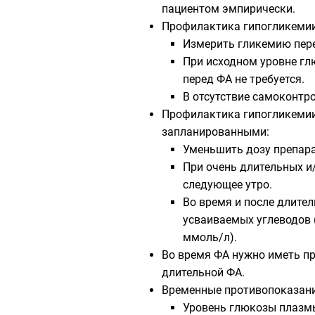
пациентом эмпирически.
Профилактика гипогликемии 
Измерить гликемию перед
При исходном уровне гл
перед ФА не требуется.
В отсутствие самоконтро
Профилактика гипогликемии 
запланированными:
Уменьшить дозу препарат
При очень длительных и
следующее утро.
Во время и после длите
усваиваемых углеводов 
ммоль/л).
Во время ФА нужно иметь пр
длительной ФА.
Временные противопоказани
Уровень глюкозы плазмы