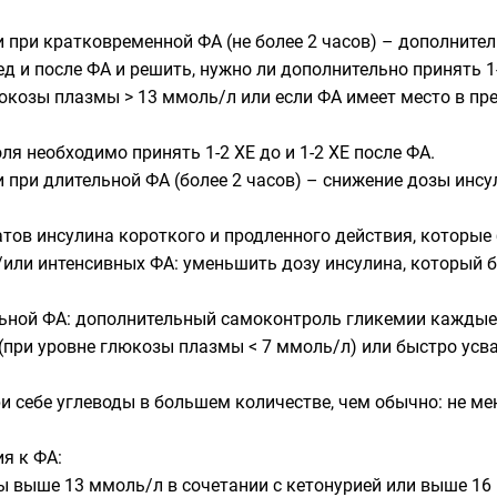
при кратковременной ФА (не более 2 часов) – дополнител
 и после ФА и решить, нужно ли дополнительно принять 1-
юкозы плазмы > 13 ммоль/л или если ФА имеет место в пре
ля необходимо принять 1-2 ХЕ до и 1-2 ХЕ после ФА.
при длительной ФА (более 2 часов) – снижение дозы инс
ов инсулина короткого и продленного действия, которые б
/или интенсивных ФА: уменьшить дозу инсулина, который б
льной ФА: дополнительный самоконтроль гликемии каждые 2
(при уровне глюкозы плазмы < 7 ммоль/л) или быстро усв
и себе углеводы в большем количестве, чем обычно: не мен
я к ФА:
 выше 13 ммоль/л в сочетании с кетонурией или выше 16 