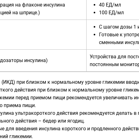
рация на флаконе инсулина
40 ЕД/мл
цией на шприце.)
100 ЕД/мл
С шагом дозы 1 и
Готовые к употр
сменными инсул
Устройства для пост
дозаторы инсулина)
постоянным монито
 (ИКД) при близком к нормальному уровне гликемии вводи
ткого действия при близком к нормальному уровне глике
кемии перед приемом пищи рекомендуется увеличивать ин
о приема пищи.
улина ультракороткого действия рекомендуется делать в 
ьного действия – бедер или ягодиц.
е для введения инсулина короткого и продленного дейст
ний гликемии.