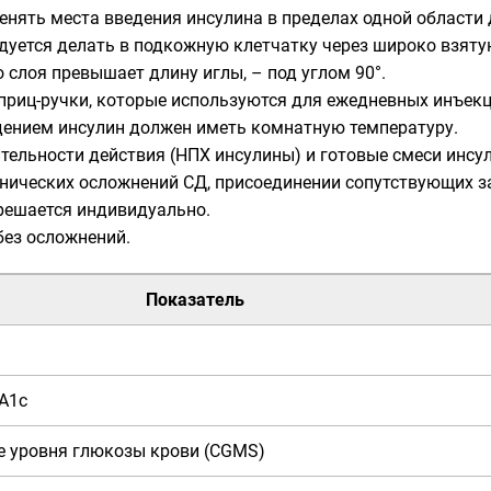
енять места введения инсулина в пределах одной области
уется делать в подкожную клетчатку через широко взятую
слоя превышает длину иглы, – под углом 90°.
риц-ручки, которые используются для ежедневных инъекци
едением инсулин должен иметь комнатную температуру.
ельности действия (НПХ инсулины) и готовые смеси инсу
нических осложнений СД, присоединении сопутствующих з
 решается индивидуально.
без осложнений.
Показатель
A1c
 уровня глюкозы крови (CGMS)