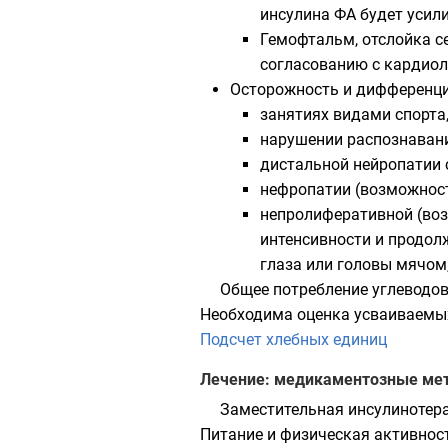
инсулина ФА будет усил
Гемофтальм, отслойка се
согласованию с кардиол
Осторожность и дифференци
занятиях видами спорта,
нарушении распознавани
дистальной нейропатии с
нефропатии (возможнос
непролиферативной (воз
интенсивности и продол
глаза или головы мячом, 
Общее потребление углеводов 
Необходима оценка усваиваемых
Подсчет хлебных единиц
Лечение: медикаментозные ме
Заместительная инсулинотера
Питание и физическая активнос