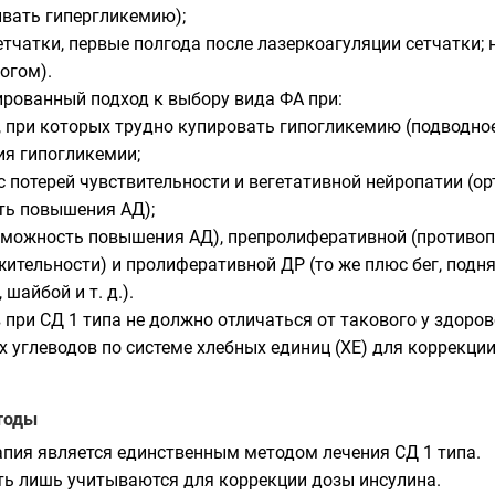
ивать гипергликемию);
тчатки, первые полгода после лазеркоагуляции сетчатки; 
огом).
рованный подход к выбору вида ФА при:
 при которых трудно купировать гипогликемию (подводное п
я гипогликемии;
 потерей чувствительности и вегетативной нейропатии (ор
ть повышения АД);
можность повышения АД), препролиферативной (противоп
жительности) и пролиферативной ДР (то же плюс бег, подн
шайбой и т. д.).
при СД 1 типа не должно отличаться от такового у здоров
 углеводов по системе хлебных единиц (ХЕ) для коррекции
тоды
пия является единственным методом лечения СД 1 типа.
ть лишь учитываются для коррекции дозы инсулина.