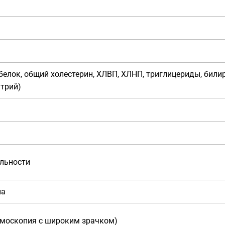
елок, общий холестерин, ХЛВП, ХЛНП, триглицериды, билир
атрий)
ельности
на
москопия с широким зрачком)