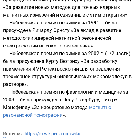
«За развитие новых методов для точных ядерных
магнитных измерений и связанные с этим открытия».
Нобелевская премия по химии
за
1991
г. была
присуждена
Ричарду Эрнсту
«За вклад в развитие
методологии ядерной магнитной резонансной
спектроскопии высокого разрешения».
Нобелевская премия по химии
за
2002
г. (1/2 часть)
была присуждена
Курту Вютриху
«За разработку
применения ЯМР-спектроскопии для определения
трёхмерной структуры биологических макромолекул в
растворе».
Нобелевская премия по физиологии и медицине
за
2003
г. была присуждена
Полу Лотербуру
,
Питеру
Мэнсфилду
«За изобретение метода
магнитно-
резонансной томографии
».
Источник:
https://ru.wikipedia.org/wiki/