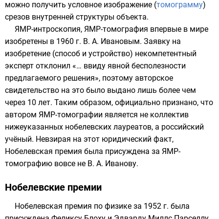
можно получить условное изображение (
томограмму
)
срезов внутренней структуры объекта.
ЯМР-интроскопия, ЯМР-томография впервые в мире
изобретены в 1960 г.
В. А. Ивановым
. Заявку на
изобретение (способ и устройство) некомпетентный
эксперт отклонил «… ввиду явной бесполезности
предлагаемого решения», поэтому авторское
свидетельство на это было выдано лишь более чем
через 10 лет. Таким образом, официально признано, что
автором ЯМР-томографии является не коллектив
нижеуказанных нобелевских лауреатов, а российский
учёный. Невзирая на этот юридический факт,
Нобелевская премия была присуждена за ЯМР-
томографию вовсе не В. А. Иванову.
Нобелевские премии
Нобелевская премия по физике
за
1952
г. была
присуждена
Феликсу Блоху
и
Эдварду Миллс Парселлу