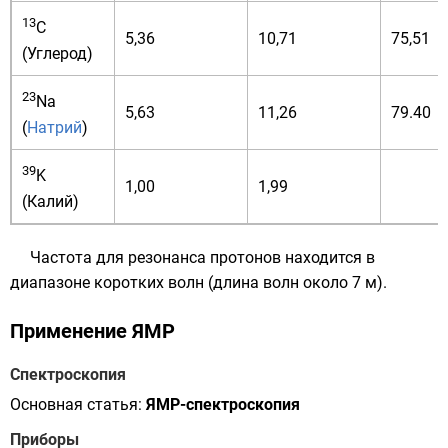
13
C
5,36
10,71
75,51
(
Углерод
)
23
Na
5,63
11,26
79.40
(
Натрий
)
39
K
1,00
1,99
(
Калий
)
Частота для резонанса протонов находится в
диапазоне
коротких волн
(длина волн около 7 м).
Применение ЯМР
Спектроскопия
Основная статья:
ЯМР-спектроскопия
Приборы