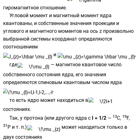
гиромагнитное отношение
.
Угловой момент и магнитный момент ядра
квантованы, и
собственные значения
проекции и
углового и магнитного моментов на ось z произвольно
выбранной системы координат определяются
соотношением
и
,
где
—
магнитное квантовое число
собственного состояния ядра, его значения
определяются спиновым квантовым числом ядра
,
то есть ядро может находиться в
состояниях.
13
19
Так, у протона (или другого ядра с
I = 1/2
—
C,
F,
31
P и т. п.)
может находиться только в
двух состояниях