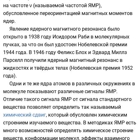
на частоте ν (называемой частотой ЯМР),
обусловленное переориентацией
магнитных моментов
ядер.
Явление ядерного магнитного резонанса было
открыто в 1938 году
Исидором Раби
в молекулярных
пучках, за что он был удостоен Нобелевской премии
1944 года. В 1946 году
Феликс Блох
и
Эдвард Миллз
Парселл
получили ядерный магнитный резонанс в
жидкостях и твёрдых телах (Нобелевская премия 1952
года).
Одни и те же ядра атомов в различных окружениях в
молекуле показывают различные сигналы ЯМР.
Отличие такого сигнала ЯМР от сигнала стандартного
вещества позволяет определить так называемый
химический сдвиг
, который обусловлен химическим
строением изучаемого вещества. В методиках ЯМР есть
много возможностей определять химическое строение
веществ, конформации молекул, эффекты взаимного