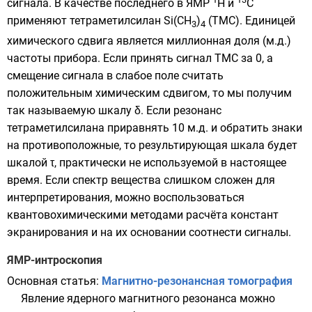
сигнала. В качестве последнего в ЯМР
Н и
С
применяют
тетраметилсилан
Si(CH
)
(ТМС). Единицей
3
4
химического сдвига является миллионная доля (м.д.)
частоты прибора. Если принять сигнал ТМС за 0, а
смещение сигнала в слабое поле считать
положительным химическим сдвигом, то мы получим
так называемую шкалу δ. Если резонанс
тетраметилсилана приравнять 10 м.д. и обратить знаки
на противоположные, то результирующая шкала будет
шкалой τ, практически не используемой в настоящее
время. Если спектр вещества слишком сложен для
интерпретирования, можно воспользоваться
квантовохимическими методами расчёта констант
экранирования и на их основании соотнести сигналы.
ЯМР-интроскопия
Основная статья:
Магнитно-резонансная томография
Явление ядерного магнитного резонанса можно