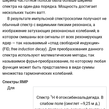
ширина частотной полосы была больше ширины
спектра на один-два порядка. Мощность достигает
нескольких тысяч
ватт
.
В результате импульсной спектроскопии получают не
обычный спектр с видимыми пиками резонанса, а
изображение затухающих резонансных колебаний, в
котором смешаны все сигналы от всех резонирующих
ядер — так называемый «
спад свободной индукции
»
(FID,
free induction decay
). Для преобразования данного
спектра используют математические методы, так
называемое
фурье-преобразование
, по которому любая
функция может быть представлена в виде суммы
множества
гармонических колебаний
.
Спектры ЯМР
Для
1
Спектр
H 4-этоксибензальдегида. В
слабом поле (синглет ~9,25 м д.)