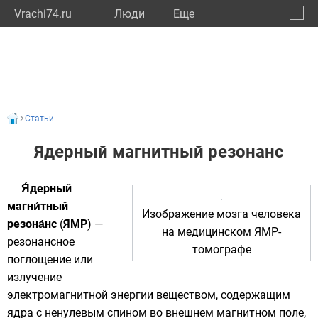
Vrachi74.ru
Люди
Eще
🔔
Челяб
🔍
Статьи
Ядерный магнитный резонанс
Я́дерный
магни́тный
Изображение мозга человека
резона́нс
(
ЯМР
) —
на медицинском
ЯМР-
резонансное
томографе
поглощение или
излучение
электромагнитной энергии веществом, содержащим
ядра
с ненулевым
спином
во внешнем
магнитном поле
,