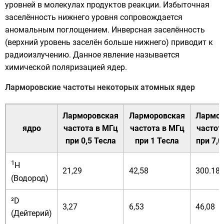
уровней в молекулах продуктов реакции. Избыточная
заселённость нижнего уровня сопровождается
аномальным поглощением. Инверсная заселённость
(верхний уровень заселён больше нижнего) приводит к
радиоизлучению. Данное явление называется
химической поляризацией ядер
.
Ларморовские частоты некоторых атомных ядер
Ларморовская
Ларморовская
Лармор
ядро
частота в МГц
частота в МГц
частот
при 0,5 Тесла
при 1 Тесла
при 7,0
1
H
21,29
42,58
300.18
(
Водород
)
²D
3,27
6,53
46,08
(
Дейтерий
)