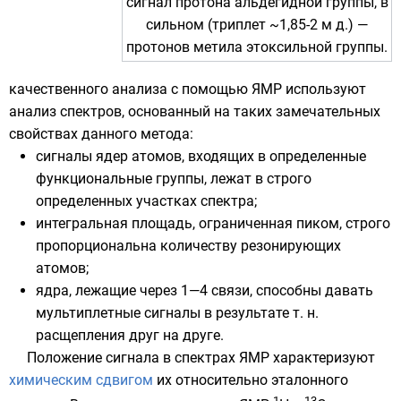
сигнал протона альдегидной группы, в
сильном (триплет ~1,85-2 м д.) —
протонов метила этоксильной группы.
качественного анализа c помощью ЯМР используют
анализ спектров, основанный на таких замечательных
свойствах данного метода:
сигналы ядер атомов, входящих в определенные
функциональные группы, лежат в строго
определенных участках спектра;
интегральная площадь, ограниченная пиком, строго
пропорциональна количеству резонирующих
атомов;
ядра, лежащие через 1—4 связи, способны давать
мультиплетные сигналы в результате т. н.
расщепления друг на друге.
Положение сигнала в спектрах ЯМР характеризуют
химическим сдвигом
их относительно эталонного
1
13