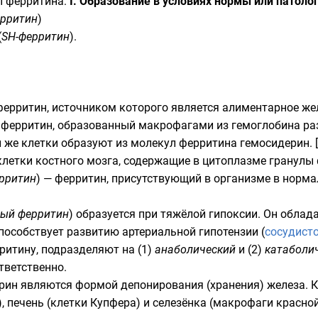
 ферритина:
I. Образование в условиях нормы или патоло
ерритин
)
(
SH-ферритин
).
ерритин, источником которого является алиментарное же
ферритин, образованный макрофагами из гемоглобина ра
и же клетки образуют из молекул ферритина гемосидерин. 
етки костного мозга, содержащие в цитоплазме гранулы 
рритин
) — ферритин, присутствующий в организме в норма
ный ферритин
) образуется при тяжёлой гипоксии. Он об
способствует развитию артериальной гипотензии (
сосудист
ритину, подразделяют на (1)
анаболический
и (2)
катаболи
тветственно.
рин являются формой депонирования (хранения) железа. К
 печень (клетки Купфера) и селезёнка (макрофаги красной