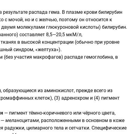
 результате распада гема. В плазме крови билирубин
 с мочой, но и с желчью, поэтому он относится к
 двумя молекулами глюкуроновой кислоты) билирубин.
нного) составляет 8,5—20,5 мкМ/л,
 тканях в высокой концентрации (обычно при уровне
ный синдром, «желтуха»).
 (без участия макрофагов) распаде гемоглобина, в
ы, образующиеся из аминокислот, прежде всего из
охромаффинных клеток), (3) адренохром и (4) пигмент
́н
— пигмент тёмно-коричневого или чёрного цвета,
я —
меланоцитами
, расположенными в основном в коже
ия
радужки, цилиарного тела и сетчатки. Специфические