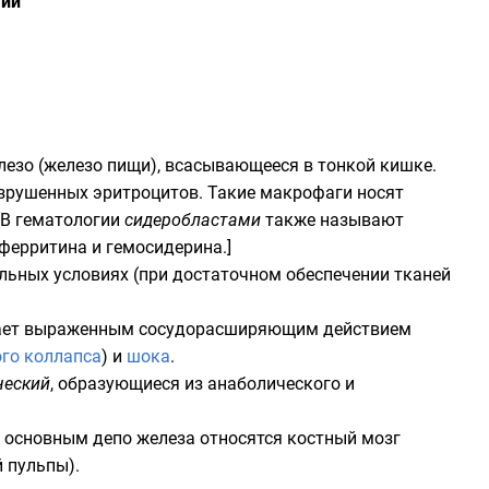
гии
лезо (железо пищи), всасывающееся в тонкой кишке.
зрушенных эритроцитов. Такие макрофаги носят
[В гематологии
сидеробластами
также называют
ферритина и гемосидерина.]
льных условиях (при достаточном обеспечении тканей
ладает выраженным сосудорасширяющим действием
ого коллапса
) и
шока
.
ческий
, образующиеся из анаболического и
 основным депо железа относятся костный мозг
 пульпы).