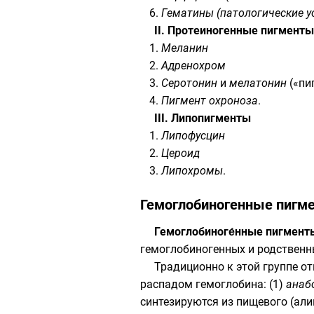
Гематины
(патологические у
II. Протеиногенные пигменты
Меланин
Адренохром
Серотонин
и
мелатонин
(«пи
Пигмент охроноза
.
III. Липопигменты
Липофусцин
Цероид
Липохромы
.
Гемоглобиногенные пигм
Гемоглобиноге́нные пигмент
гемоглобиногенных и родственных
Традиционно к этой группе от
распадом гемоглобина: (1)
анаб
синтезируются из пищевого (ал