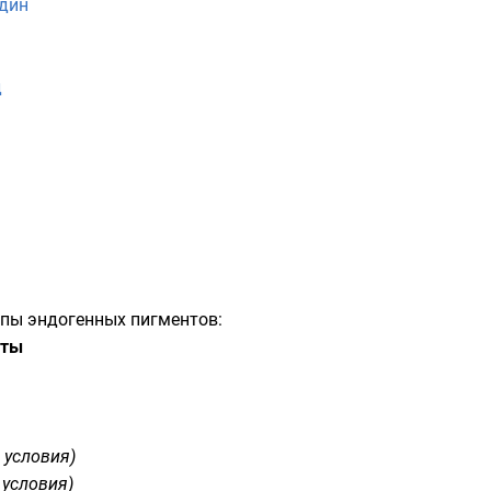
идин
д
ппы эндогенных пигментов:
нты
 условия)
условия)