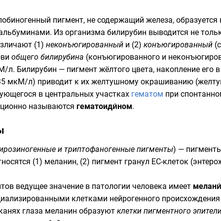
обиногенный пигмент, не содержащий железа, образуется в
 альбуминами. Из организма билирубин выводится не только
азличают (1)
неконъюгированный
и (2)
конъюгированный
(с
ови
общего билирубина
(конъюгированного и неконъюгирова
/л. Билирубин — пигмент жёлтого цвета, накопление его в
5 мкМ/л) приводит к их желтушному окрашиванию (желтуш
зующегося в центральных участках
гематом
при спонтанном
иционно называются
гематоиди́ном
.
ы
ирозиногенные и триптофаногенные пигменты
) — пигмент
тносятся (1)
меланин
, (2) пигмент гранул EC-клеток (энтер
тов ведущее значение в патологии человека имеет
мелани
ециализированными клетками нейрогенного происхождени
 тканях глаза меланин образуют
клетки пигментного эпител