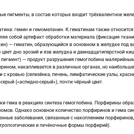
е пигменты, в состав которых входит трёхвалентное желе
атина:
гемин
и
гемомеланин
. К гематинам также относитс
вляя собой артефакт обработки материала (фиксация ткан
тин
) — гематин, образующийся в основном в желудке под 
 цвет дно эрозий и язв желудка и двенадцатиперстной ки
 пигмент
) — продукт разрушения гемоглобина малярийны
рином, накапливается в различных органах, но наибольшее
 кровью (селезёнка, печень, лимфатические узлы, красны
-серый («аспидно-серый»), почти чёрный цвет.
ики
гема
в реакциях синтеза
гемоглобина
. Порфирины образ
ромов. Однако основное количество порфиринов и гема си
венные заболевания, связанные с накоплением порфиринов,
тропоэтические
и
печёночные
формы порфирий).