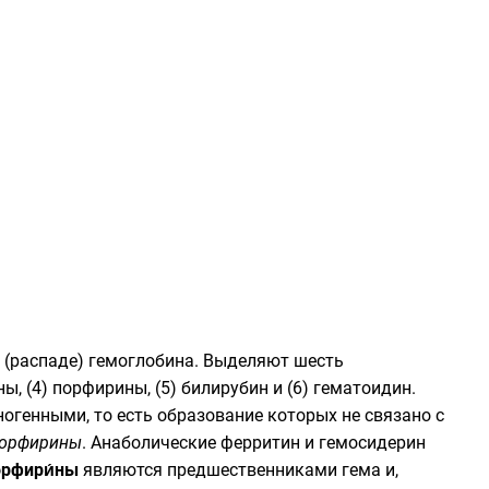
 (распаде)
гемоглобина
. Выделяют шесть
ы, (4) порфирины, (5) билирубин и (6) гематоидин.
огенными, то есть образование которых не связано с
орфирины
. Анаболические ферритин и гемосидерин
орфири́ны
являются предшественниками
гема
и,