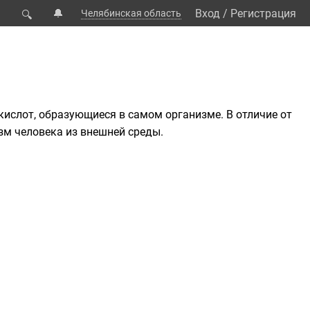
🔔
Вход
/
Регистрация
Челябинская область
🔍
кислот
, образующиеся в самом организме. В отличие от
м человека из внешней среды.