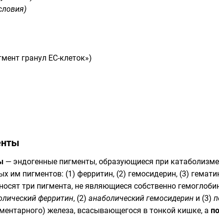
словия)
гмент гранул EC-клеток»)
енты
ы
— эндогенные пигменты, образующиеся при катаболизме
 им пигментов: (1) ферритин, (2) гемосидерин, (3) гематин
носят три пигмента, не являющиеся собственно гемоглобин
олический ферритин
, (2)
анаболический гемосидерин
и (3)
п
иментарного) железа, всасывающегося в тонкой кишке, а
п