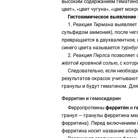
высоким содержанием гематинов
цвет», «цвет чугуна», «цвет мокр
Гистохимическое выявление
1.
Реакция Тирмана
выявляет 
сульфидом аммония), после че
превращается в двухвалентное,
синего цвета называется
турнбу
2.
Реакция Перлса
позволяет 
жёлтой кровяной солью
, с кото
Следовательно, если необход
результатов окрасок учитывают
гранулы и будут гематином. Дл
Ферритин и гемосидерин
Ферропротеины
феррити́н
и
г
гранул — гранулы ферритина ме
ферритина). Перед включением 
ферритина носит название
апоф