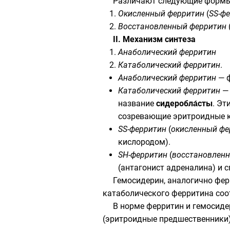
Различают следующие формы
Окисленный ферритин
(
SS-ф
Восстановленный ферритин
II. Механизм синтеза
Анаболический ферритин
Катаболический ферритин
.
Анаболический ферритин
— ф
Катаболический ферритин
— 
название
сидеробла́сты
. Эт
созревающие эритроидные кл
SS-ферритин
(
окисленный фе
кислородом).
SH-ферритин
(
восстановлен
(антагонист адреналина) и 
Гемосидерин, аналогично фер
катаболического ферритина соо
В норме ферритин и гемосиде
(эритроидные предшественники),