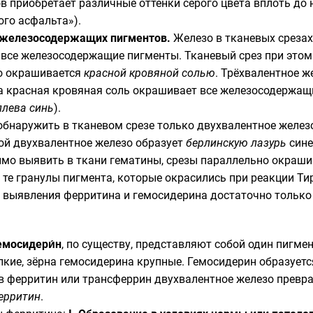
 приобретает различные оттенки серого цвета вплоть до н
ого асфальта»).
 железосодержащих пигментов.
Железо в тканевых срезах
все железосодержащие пигменты. Тканевый срез при этом
го окрашивается
красной кровяной солью
. Трёхвалентное 
 а красная кровяная соль окрашивает все железосодержащ
ллева синь
).
обнаружить в тканевом срезе только двухвалентное желез
рой двухвалентное железо образует
берлинскую лазурь
сине
имо выявить в ткани гематины, срезы параллельно окраш
 те гранулы пигмента, которые окрасились при реакции Ти
я выявления ферритина и гемосидерина достаточно только
емосидери́н
, по существу, представляют собой один пигме
лкие, зёрна гемосидерина крупные. Гемосидерин образуетс
в ферритин или трансферрин двухвалентное железо превра
ерритин
.