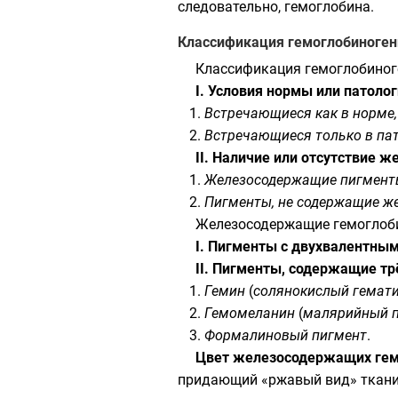
следовательно, гемоглобина.
Классификация гемоглобиноген
Классификация гемоглобиног
I. Условия нормы или патоло
Встречающиеся как в норме, 
Встречающиеся только в пат
II. Наличие или отсутствие ж
Железосодержащие пигмент
Пигменты, не содержащие ж
Железосодержащие гемоглоби
I. Пигменты с двухвалентны
II. Пигменты, содержащие т
Гемин
(
солянокислый гемат
Гемомеланин
(
малярийный 
Формалиновый пигмент
.
Цвет железосодержащих гем
придающий «ржавый вид» ткани т