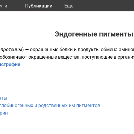
уги
Публикации
Eще
Эндогенные пигменты
протеи́ны
) — окрашенные
белки
и продукты обмена
амино
обозначают окрашенные вещества, поступающие в организ
истрофии
нты
глобиногенных и родственных им пигментов
ерин