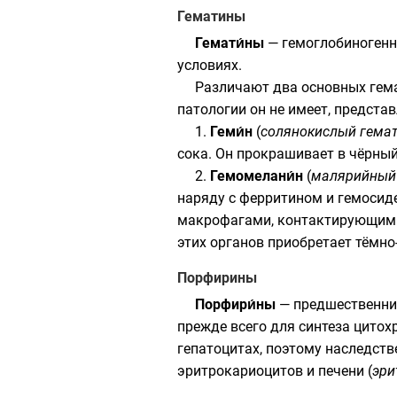
Гематины
Гемати́ны
— гемоглобиногенны
условиях.
Различают два основных гем
патологии он не имеет, предста
1.
Геми́н
(
солянокислый гема
сока
. Он прокрашивает в чёрный
2.
Гемомелани́н
(
малярийный
наряду с ферритином и гемосиде
макрофагами, контактирующими с
этих органов приобретает тёмно
Порфирины
Порфири́ны
— предшественн
прежде всего для синтеза цитох
гепатоцитах, поэтому наследст
эритрокариоцитов и печени (
эри