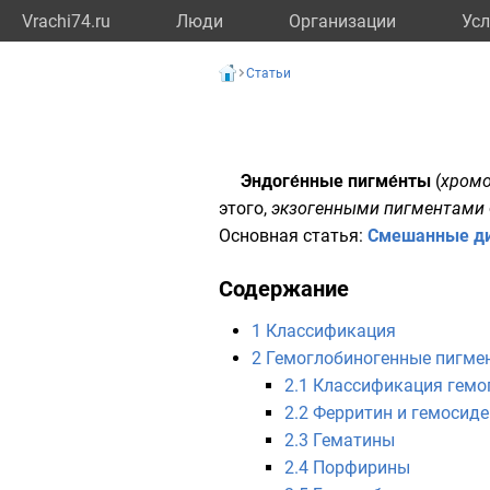
Vrachi74.ru
Люди
Организации
Усл
Статьи
Эндоге́нные пигме́нты
(
хромо
этого,
экзогенными пигментами
Основная статья:
Смешанные д
Содержание
1
Классификация
2
Гемоглобиногенные пигме
2.1
Классификация гемо
2.2
Ферритин и гемосид
2.3
Гематины
2.4
Порфирины