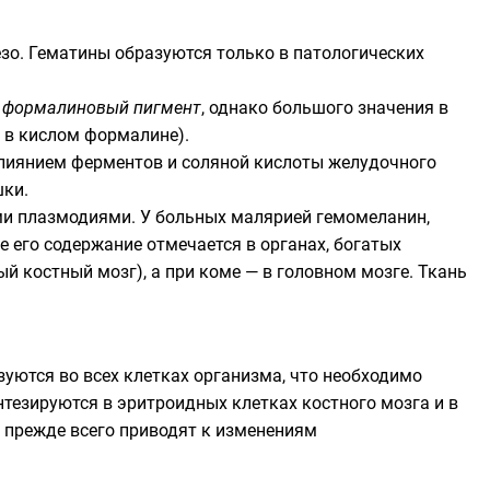
зо. Гематины образуются только в патологических
я
формалиновый пигмент
, однако большого значения в
и в кислом формалине).
влиянием ферментов и соляной кислоты
желудочного
шки.
ми плазмодиями. У больных малярией гемомеланин,
 его содержание отмечается в органах, богатых
й костный мозг), а при коме — в головном мозге. Ткань
уются во всех клетках организма, что необходимо
нтезируются в эритроидных клетках костного мозга и в
 прежде всего приводят к изменениям