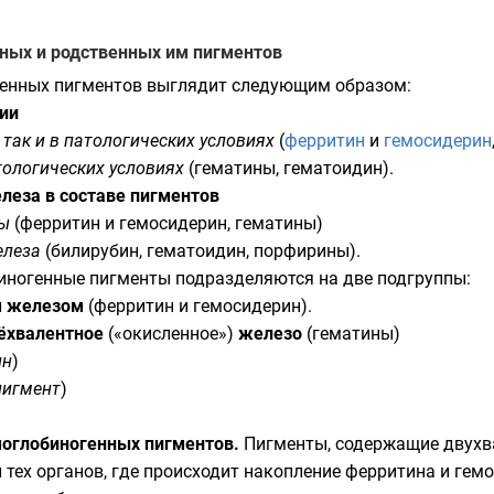
ных и родственных им пигментов
енных пигментов выглядит следующим образом:
гии
так и в патологических условиях
(
ферритин
и
гемосидерин
ологических условиях
(гематины, гематоидин).
елеза в составе пигментов
ы
(ферритин и гемосидерин, гематины)
елеза
(билирубин, гематоидин, порфирины).
ногенные пигменты подразделяются на две подгруппы:
м железом
(ферритин и гемосидерин).
рёхвалентное
(«окисленное»)
железо
(гематины)
ин
)
пигмент
)
оглобиногенных пигментов.
Пигменты, содержащие двухва
ех органов, где происходит накопление ферритина и гемо