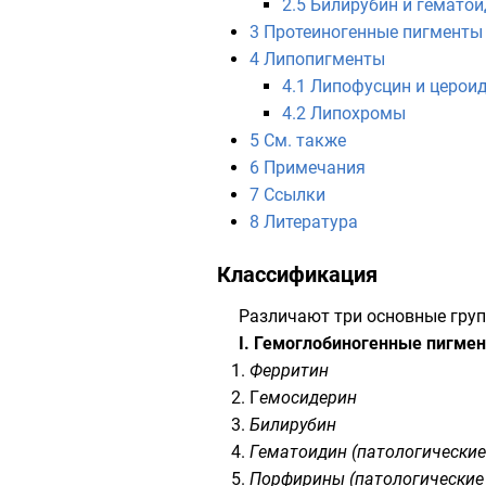
2.5
Билирубин и гемато
3
Протеиногенные пигменты
4
Липопигменты
4.1
Липофусцин и церои
4.2
Липохромы
5
См. также
6
Примечания
7
Ссылки
8
Литература
Классификация
Различают три основные гру
I. Гемоглобиногенные пигме
Ферритин
Г
емосидерин
Билирубин
Гематоидин (патологические
Порфирины (патологические 