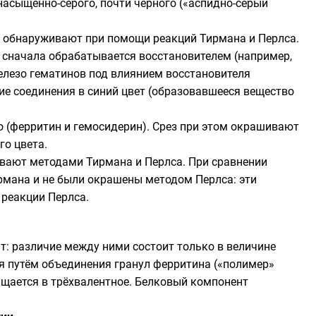
асыщенно-серого, почти чёрного («аспидно-серый
 обнаруживают при помощи реакций Тирмана и Перлса.
 сначала обрабатывается восстановителем (например,
железо гематинов под влиянием восстановителя
ие соединения в синий цвет (образовавшееся вещество
о (ферритин и гемосидерин). Срез при этом окрашивают
го цвета.
ивают методами Тирмана и Перлса. При сравнении
рмана и не были окрашены методом Перлса: эти
 реакции Перлса.
нт: различие между ними состоит только в величине
я путём объединения гранул ферритина («полимер»
щается в трёхвалентное. Белковый компонент