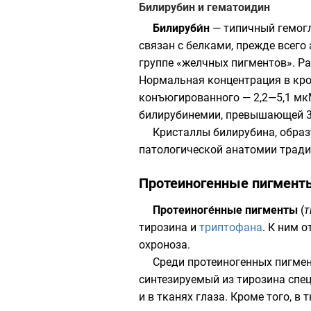
Билирубин и гематоидин
Билируби́н
— типичный гемогл
связан с белками, прежде всего
группе «
желчных пигментов
». Р
Нормальная концентрация в кр
конъюгированного — 2,2—5,1 мкМ
билирубинемии, превышающей 3
Кристаллы билирубина, обра
патологической анатомии трад
Протеиногенные пигмент
Протеиноге́нные пигменты
(
т
тирозина
и
триптофана
. К ним о
охроноза.
Среди протеиногенных пигмен
синтезируемый из тирозина сп
и в тканях глаза. Кроме того, в